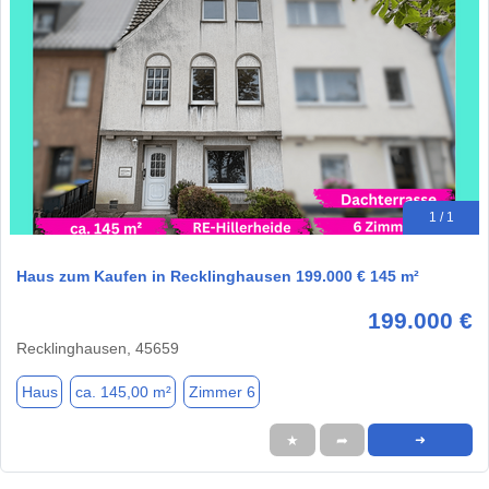
1 / 1
Haus zum Kaufen in Recklinghausen 199.000 € 145 m²
199.000 €
Recklinghausen, 45659
Haus
ca. 145,00 m²
Zimmer 6
★
➦
➜