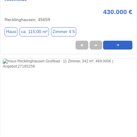
430.000 €
Recklinghausen, 45659
Haus
ca. 115,00 m²
Zimmer 4.5
★
➦
➜