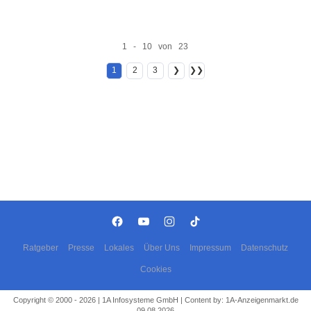
1 - 10 von 23
1
2
3
❯
❯❯
Ratgeber
Presse
Lokales
Über Uns
Impressum
Datenschutz
Cookies
Copyright © 2000 - 2026 | 1A Infosysteme GmbH | Content by: 1A-Anzeigenmarkt.de
09.08.2026