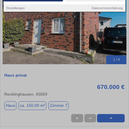
Einstellungen
Datenschutzerklärung
1 / 4
Haus privat
670.000 €
Recklinghausen, 45659
Haus
ca. 150,00 m²
Zimmer 7
★
➦
➜