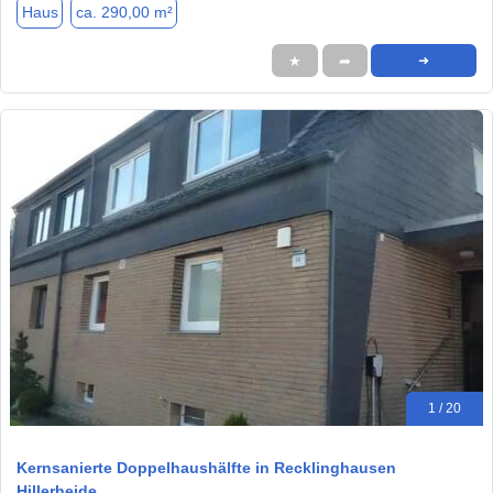
Haus
ca. 290,00 m²
★
➦
➜
1 / 20
Kernsanierte Doppelhaushälfte in Recklinghausen
Hillerheide