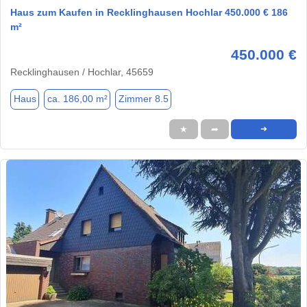
Haus zum Kaufen in Recklinghausen Hochlar 450.000 € 186
m²
450.000 €
Recklinghausen / Hochlar, 45659
Haus
ca. 186,00 m²
Zimmer 8.5
★
➦
➜