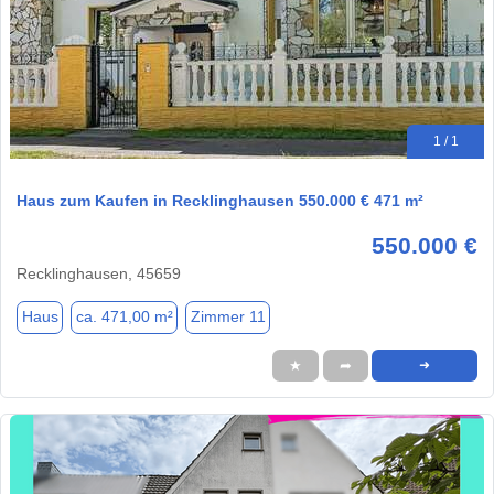
1 / 1
Haus zum Kaufen in Recklinghausen 550.000 € 471 m²
550.000 €
Recklinghausen, 45659
Haus
ca. 471,00 m²
Zimmer 11
★
➦
➜