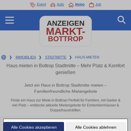
Event
Auto
Immo
Job
ANZEIGEN
MARKT-
BOTTROP
❯
IMMOBILIEN
❯
STADTMITTE
❯
HAUS-MIETEN
Haus mieten in Bottrop Stadtmitte – Mehr Platz & Komfort
genießen
Jetzt ein Haus in Bottrop Stadtmitte mieten –
Familienfreundliche Mietangebote
Finde ein Haus zur Miete in Bottrop! Perfekt für Familien, mit Garten &
viel Platz – entdecke aktuelle Mietangebote für Einfamilienhäuser &
Doppelhaushälften.
Leider konnten wir derzeit keine passenden Objekte finden. Schauen Sie
Alle Cookies akzeptieren
Alle Cookies ablehnen
bald wieder vorbei!