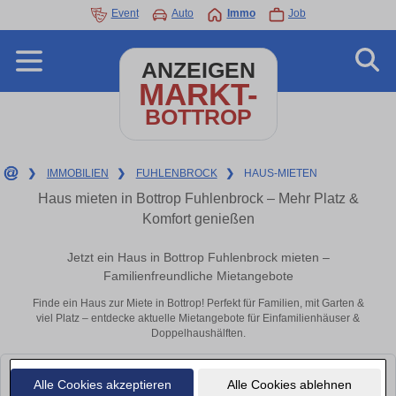
Event
Auto
Immo
Job
ANZEIGEN
MARKT-
BOTTROP
❯
IMMOBILIEN
❯
FUHLENBROCK
❯
HAUS-MIETEN
Haus mieten in Bottrop Fuhlenbrock – Mehr Platz &
Komfort genießen
Jetzt ein Haus in Bottrop Fuhlenbrock mieten –
Familienfreundliche Mietangebote
Finde ein Haus zur Miete in Bottrop! Perfekt für Familien, mit Garten &
viel Platz – entdecke aktuelle Mietangebote für Einfamilienhäuser &
Doppelhaushälften.
Leider konnten wir derzeit keine passenden Objekte finden. Schauen Sie
Alle Cookies akzeptieren
Alle Cookies ablehnen
bald wieder vorbei!