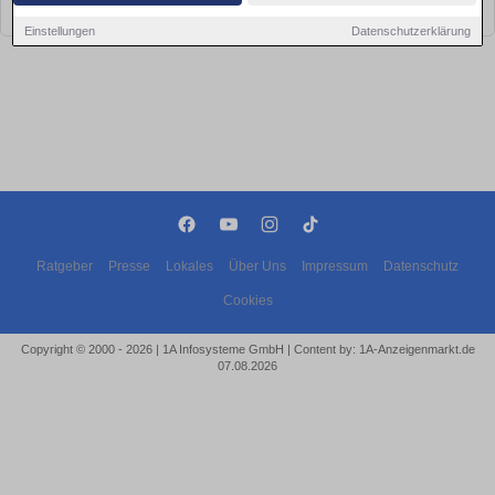
bald wieder vorbei!
Einstellungen
Datenschutzerklärung
Ratgeber
Presse
Lokales
Über Uns
Impressum
Datenschutz
Cookies
Copyright © 2000 - 2026 | 1A Infosysteme GmbH | Content by: 1A-Anzeigenmarkt.de
07.08.2026