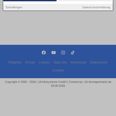
bald wieder vorbei!
Einstellungen
Datenschutzerklärung
Ratgeber
Presse
Lokales
Über Uns
Impressum
Datenschutz
Cookies
Copyright © 2000 - 2026 | 1A Infosysteme GmbH | Content by: 1A-Anzeigenmarkt.de
09.08.2026