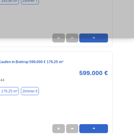
. 183,80 m²
Zimmer 7
★
➦
➜
aufen in Bottrop 599.000 € 176.25 m²
599.000 €
244
. 176,25 m²
Zimmer 6
★
➦
➜