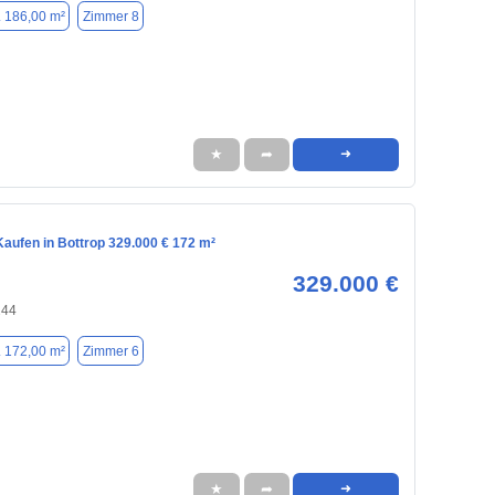
. 186,00 m²
Zimmer 8
★
➦
➜
aufen in Bottrop 329.000 € 172 m²
329.000 €
244
. 172,00 m²
Zimmer 6
★
➦
➜