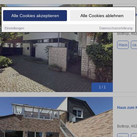
Haus zum K
Alle Cookies akzeptieren
Alle Cookies ablehnen
Einstellungen
Datenschutzerklärung
Bottrop, 46
Haus
ca
1 / 1
Haus zum K
Bottrop, 46