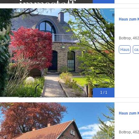
Haus zum K
Bottrop, 46
Haus
ca
1 / 1
Haus zum K
Bottrop, 46