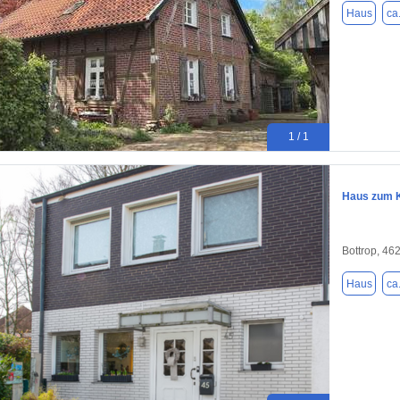
Haus
ca
1 / 1
Haus zum K
Bottrop, 46
Haus
ca