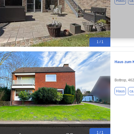
Haus
ca
1 / 1
Haus zum K
Bottrop, 46
Haus
ca
1 / 1