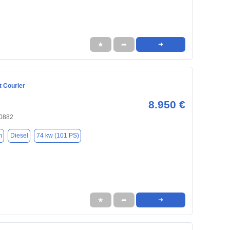
★
➦
➜
t Courier
8.950 €
40882
m
Diesel
74 kw (101 PS)
★
➦
➜