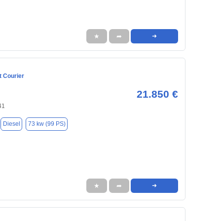
★
➦
➜
t Courier
21.850 €
41
Diesel
73 kw (99 PS)
★
➦
➜