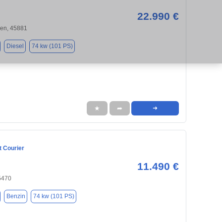
22.990 €
hen, 45881
Diesel
74 kw (101 PS)
★
➦
➜
t Courier
11.490 €
5470
Benzin
74 kw (101 PS)