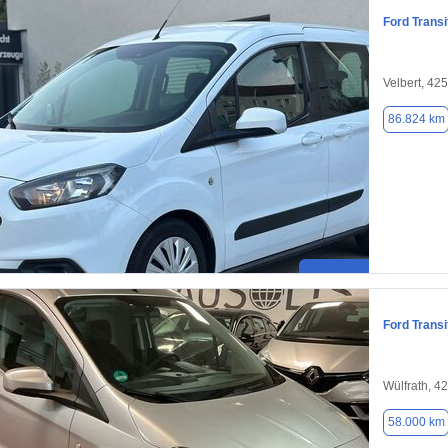
Ford Transi
Velbert, 42
86.824 km
Ford Transi
Wülfrath, 4
58.000 km