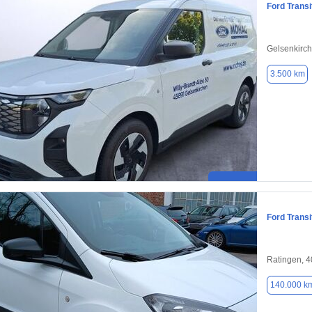
Ford Transi
Gelsenkirc
3.500 km
Ford Transi
Ratingen, 
140.000 k