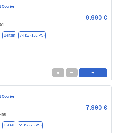
t Courier
9.990 €
551
Benzin
74 kw (101 PS)
★
➦
➜
t Courier
7.990 €
2489
Diesel
55 kw (75 PS)