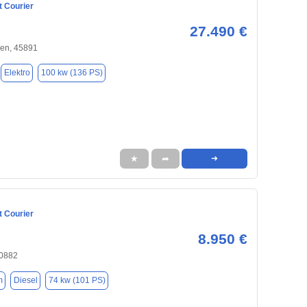
t Courier
27.490 €
hen, 45891
Elektro
100 kw (136 PS)
★
➦
➜
t Courier
8.950 €
40882
m
Diesel
74 kw (101 PS)