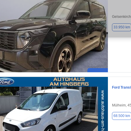
Gelsenkirc
33.950 km
Ford Transi
Mülheim, 4
68.500 km