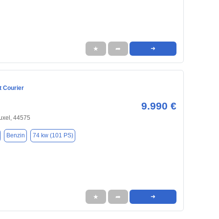
★
➦
➜
t Courier
9.990 €
uxel, 44575
Benzin
74 kw (101 PS)
★
➦
➜