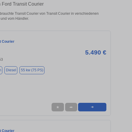
 Ford Transit Courier
rauchte Transit Courier von Transit Courier in verschiedenen
 und vom Händler.
t Courier
5.490 €
53
m
Diesel
55 kw (75 PS)
★
➦
➜
t Courier