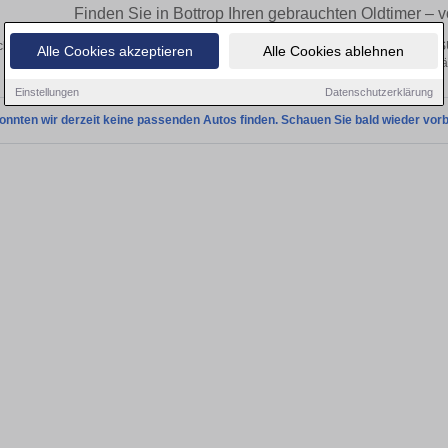
Finden Sie in Bottrop Ihren gebrauchten Oldtimer –
ken Sie in Bottrop gebrauchte Oldtimer Fahrzeuge. Von Kleinwagen bis hin zum S
Alle Cookies akzeptieren
Alle Cookies ablehnen
Bottrop von privat und vom Hä
Einstellungen
Datenschutzerklärung
onnten wir derzeit keine passenden Autos finden. Schauen Sie bald wieder vorb