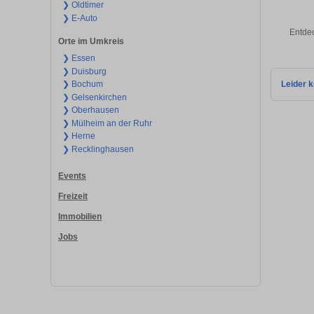
❯ Oldtimer
❯ E-Auto
Entdec
Orte im Umkreis
❯ Essen
❯ Duisburg
❯ Bochum
Leider k
❯ Gelsenkirchen
❯ Oberhausen
❯ Mülheim an der Ruhr
❯ Herne
❯ Recklinghausen
Events
Freizeit
Immobilien
Jobs