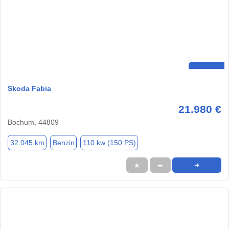
Skoda Fabia
21.980 €
Bochum, 44809
32.045 km
Benzin
110 kw (150 PS)
★
➦
➜