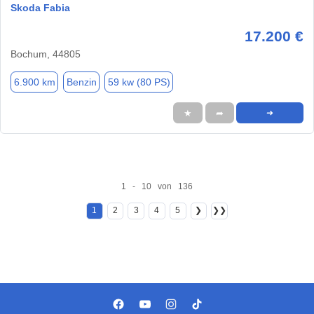
Skoda Fabia
17.200 €
Bochum, 44805
6.900 km
Benzin
59 kw (80 PS)
★
➦
➜
1 - 10 von 136
1
2
3
4
5
❯
❯❯