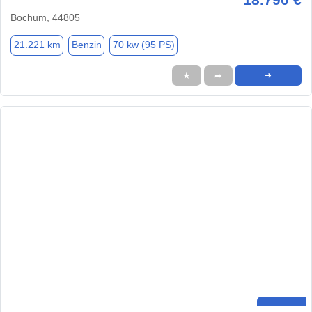
Bochum, 44805
21.221 km
Benzin
70 kw (95 PS)
★
➦
➜