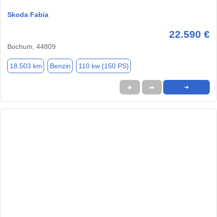
Skoda Fabia
22.590 €
Bochum, 44809
18.503 km
Benzin
110 kw (150 PS)
★
➦
➜