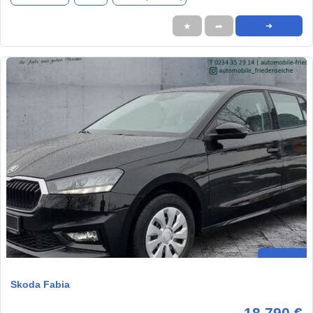
★
➦
➜
Skoda Fabia
18.790 €