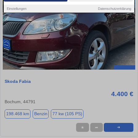
Einstellungen
Datenschutzerklärung
Skoda Fabia
4.400 €
Bochum, 44791
198.468 km
Benzin
77 kw (105 PS)
★
➦
➜