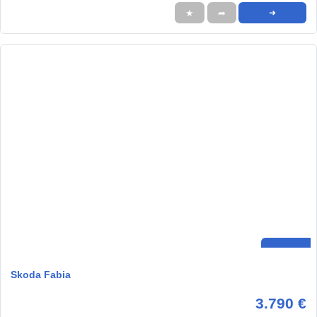
★
➦
➜
Skoda Fabia
3.790 €