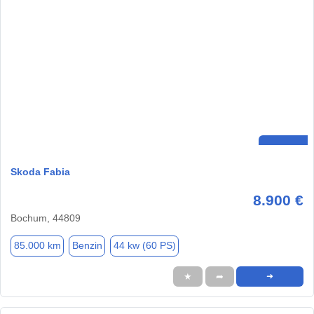
Skoda Fabia
8.900 €
Bochum, 44809
85.000 km
Benzin
44 kw (60 PS)
★
➦
➜