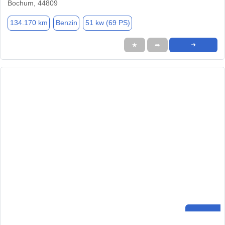
Bochum, 44809
134.170 km
Benzin
51 kw (69 PS)
★
➦
➜