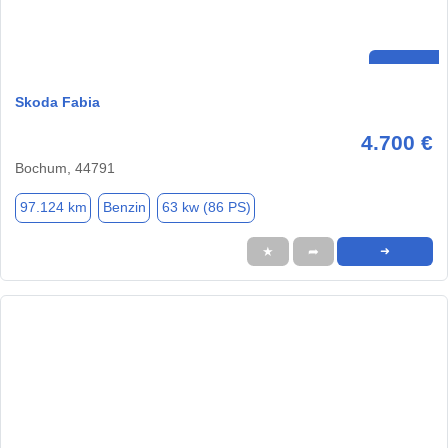
Skoda Fabia
4.700 €
Bochum, 44791
97.124 km
Benzin
63 kw (86 PS)
★
➦
➜