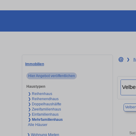
❯
I
Immobilien
Hier Angebot veröffentlichen
Haustypen
❯ Reihenhaus
❯ Reihenendhaus
❯ Doppelhaushälfte
Velber
❯ Zweifamilienhaus
❯ Einfamilienhaus
❯ Mehrfamilienhaus
Alle Häuser
Suc
❯ Wohnung Mieten