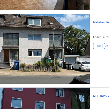
1 / 19
Mehrfamili
Essen, 452
Haus
ca
1 / 19
MFH mit 5 W