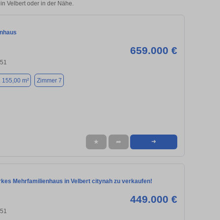
in Velbert oder in der Nähe.
enhaus
659.000 €
551
. 155,00 m²
Zimmer 7
★
➦
➜
kes Mehrfamilienhaus in Velbert citynah zu verkaufen!
449.000 €
551