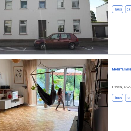
Haus
ca
1 / 6
Mehrfamili
Essen, 452
Haus
ca