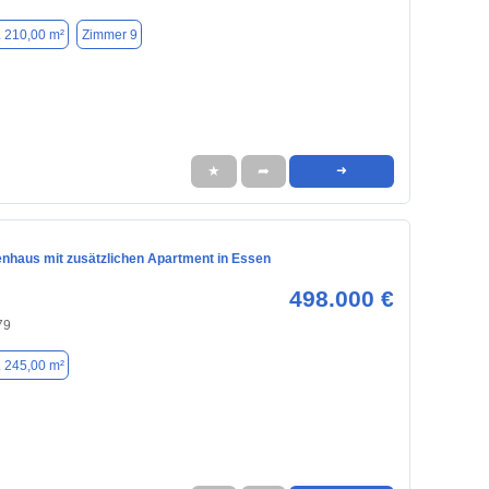
. 210,00 m²
Zimmer 9
★
➦
➜
enhaus mit zusätzlichen Apartment in Essen
498.000 €
79
. 245,00 m²