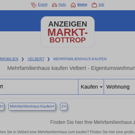
Event
Auto
Immo
Job
ANZEIGEN
MARKT-
BOTTROP
MMOBILIEN
❯
VELBERT
❯
MEHRFAMILIENHAUS-KAUFEN
Mehrfamilienhaus kaufen Velbert - Eigentumswohnung
×
×
×
t
Mehrfamilienhaus Kaufen
2
Finden Sie hier Ihre Mehrfamilienhaus 
hen Sie in Velbert eine Mehrfamilienhaus zum kaufen? Finden Sie hier eine groß