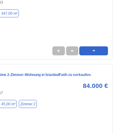
43
. 347,00 m²
★
➦
➜
ne 2-Zimmer-Wohnung in İstanbulFatih zu verkaufen.
84.000 €
57
. 45,00 m²
Zimmer 2