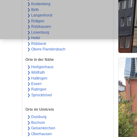
❯ Kostenberg
❯ Birth
❯ Langenhorst
❯ Röttgen
❯ Rützkausen
❯ Losenburg
❯ Hefel
❯ Röbbeck
❯ Obere Flandersbach
Orte in der Nähe
❯ Heiligenhaus
❯ Wülfrath
❯ Hattingen
❯ Essen
❯ Ratingen
❯ Sprockhövel
Orte im Umkreis
❯ Duisburg
❯ Bochum
❯ Gelsenkirchen
❯ Oberhausen