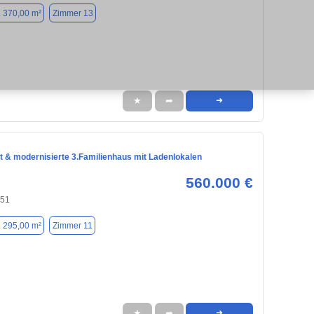
. 370,00 m²
Zimmer 13
★
➦
➜
t & modernisierte 3.Familienhaus mit Ladenlokalen
560.000 €
551
. 295,00 m²
Zimmer 11
★
➦
➜