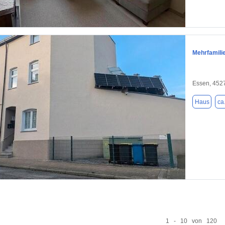
1 / 16
Mehrfamili
Essen, 452
Haus
ca
1 / 10
1 - 10 von 120