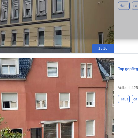
Haus
ca
1 / 16
Top gepfleg
Velbert, 42
Haus
ca