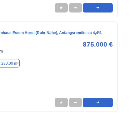
★
➦
➜
enhaus Essen Horst (Ruhr Nähe), Anfangsrendite ca 4,4%
875.000 €
79
. 280,00 m²
★
➦
➜