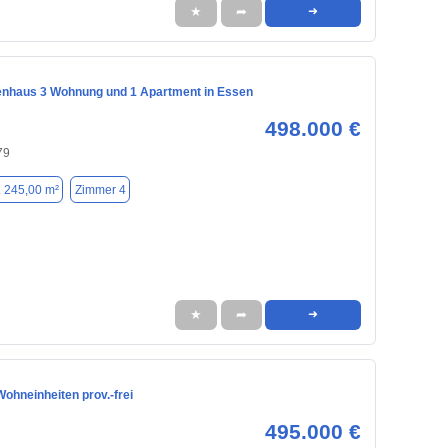
★
➦
➜
enhaus 3 Wohnung und 1 Apartment in Essen
498.000 €
79
. 245,00 m²
Zimmer 4
★
➦
➜
ohneinheiten prov.-frei
495.000 €