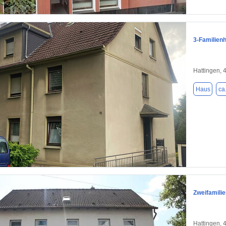
1 / 20
3-Familien
Hattingen, 
Haus
ca
1 / 18
Zweifamilie
Hattingen, 