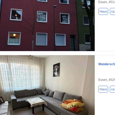
Essen, 451
Haus
ca
1 / 1
Wunderschö
Essen, 452
Haus
ca