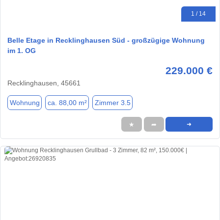
1 / 14
Belle Etage in Recklinghausen Süd - großzügige Wohnung
im 1. OG
229.000 €
Recklinghausen, 45661
Wohnung
ca. 88,00 m²
Zimmer 3.5
★
➦
➜