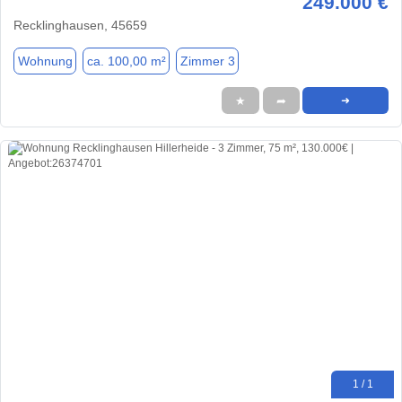
249.000 €
Recklinghausen, 45659
Wohnung
ca. 100,00 m²
Zimmer 3
★
➦
➜
1 / 1