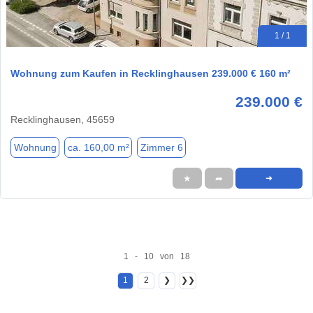
1 / 1
Wohnung zum Kaufen in Recklinghausen 239.000 € 160 m²
239.000 €
Recklinghausen, 45659
Wohnung
ca. 160,00 m²
Zimmer 6
★
➦
➜
1 - 10 von 18
1
2
❯
❯❯