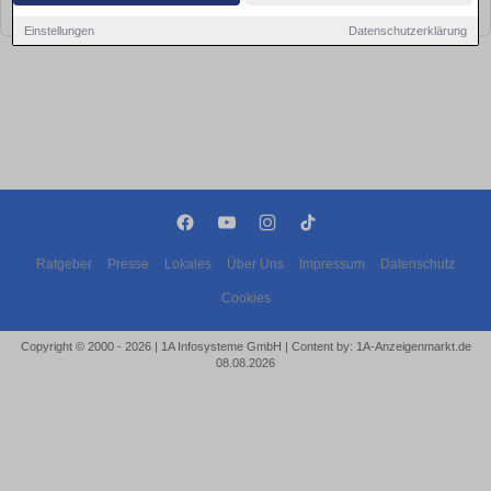
bald wieder vorbei!
Einstellungen
Datenschutzerklärung
Ratgeber
Presse
Lokales
Über Uns
Impressum
Datenschutz
Cookies
Copyright © 2000 - 2026 | 1A Infosysteme GmbH | Content by: 1A-Anzeigenmarkt.de
08.08.2026