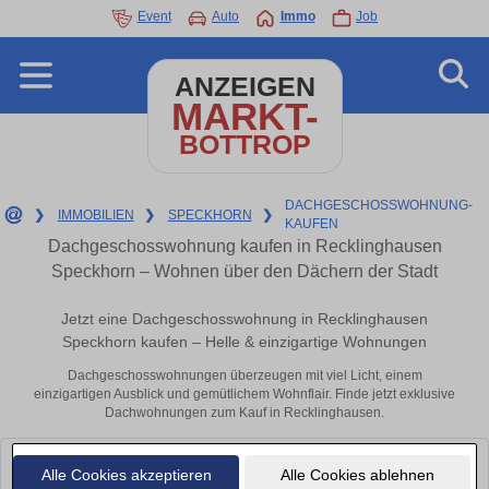
Event
Auto
Immo
Job
ANZEIGEN
MARKT-
BOTTROP
DACHGESCHOSSWOHNUNG-
❯
IMMOBILIEN
❯
SPECKHORN
❯
KAUFEN
Dachgeschosswohnung kaufen in Recklinghausen
Speckhorn – Wohnen über den Dächern der Stadt
Jetzt eine Dachgeschosswohnung in Recklinghausen
Speckhorn kaufen – Helle & einzigartige Wohnungen
Dachgeschosswohnungen überzeugen mit viel Licht, einem
einzigartigen Ausblick und gemütlichem Wohnflair. Finde jetzt exklusive
Dachwohnungen zum Kauf in Recklinghausen.
Leider konnten wir derzeit keine passenden Objekte finden. Schauen Sie
Alle Cookies akzeptieren
Alle Cookies ablehnen
bald wieder vorbei!