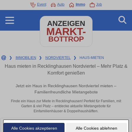
Event
Auto
Immo
Job
ANZEIGEN
MARKT-
BOTTROP
❯
IMMOBILIEN
❯
NORDVIERTEL
❯
HAUS-MIETEN
Haus mieten in Recklinghausen Nordviertel – Mehr Platz &
Komfort genießen
Jetzt ein Haus in Recklinghausen Nordviertel mieten –
Familienfreundliche Mietangebote
Finde ein Haus zur Miete in Recklinghausen! Perfekt für Familien, mit
Garten & viel Platz – entdecke aktuelle Mietangebote für
Einfamilienhäuser & Doppelhaushälften.
Leider konnten wir derzeit keine passenden Objekte finden. Schauen Sie
Alle Cookies akzeptieren
Alle Cookies ablehnen
bald wieder vorbei!