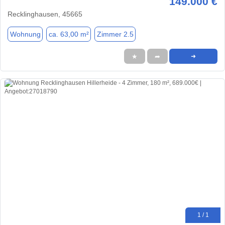
149.000 €
Recklinghausen, 45665
Wohnung
ca. 63,00 m²
Zimmer 2.5
★
➦
➜
1 / 1