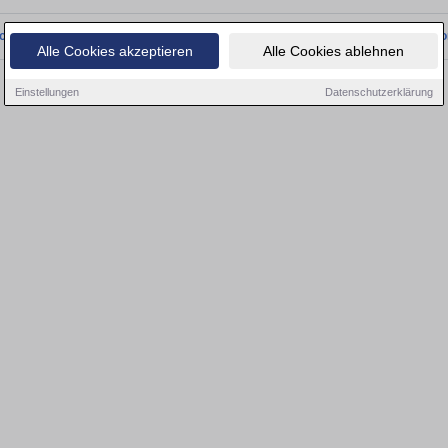
onnten wir derzeit keine passenden Objekte finden. Schauen Sie bald wieder vo
Alle Cookies akzeptieren
Alle Cookies ablehnen
Einstellungen
Datenschutzerklärung