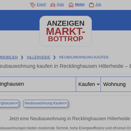
Event
Auto
Immo
Job
ANZEIGEN
MARKT-
BOTTROP
MMOBILIEN
❯
HILLERHEIDE
❯
NEUBAUWOHNUNG-KAUFEN
eubauwohnung kaufen in Recklinghausen Hillerheide – En
×
×
inghausen
Neubauwohnung Kaufen
Jetzt eine Neubauwohnung in Recklinghausen Hillerheide
bauwohnungen bieten modernste Technik, hohe Energieeffizienz und oft einen E