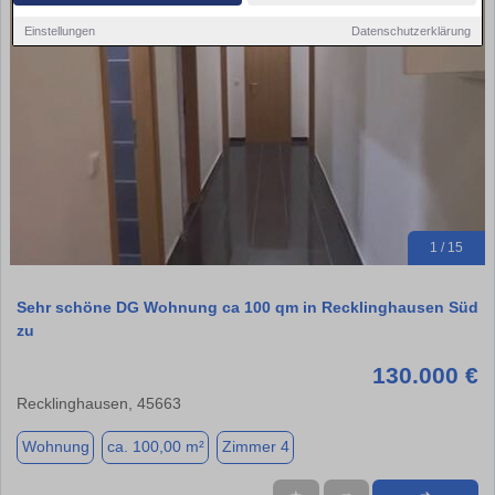
Einstellungen
Datenschutzerklärung
1 / 15
Sehr schöne DG Wohnung ca 100 qm in Recklinghausen Süd
zu
130.000 €
Recklinghausen, 45663
Wohnung
ca. 100,00 m²
Zimmer 4