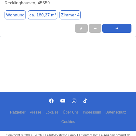
Recklinghausen, 45659
Wohnung
ca. 180,37 m²
Zimmer 4
★
➦
➜
Ratgeber
Presse
Lokales
Über Uns
Impressum
Datenschutz
Cookies
Copyright © 2000 - 2026 | 1A Infosysteme GmbH | Content by: 1A-Anzeigenmarkt.de