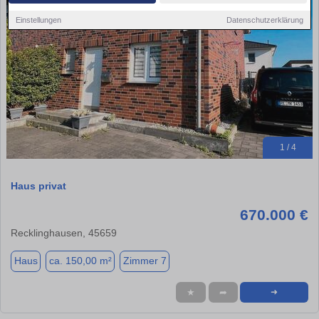
Einstellungen
Datenschutzerklärung
1 / 4
Haus privat
670.000 €
Recklinghausen, 45659
Haus
ca. 150,00 m²
Zimmer 7
★
➦
➜