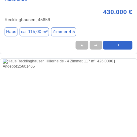
430.000 €
Recklinghausen, 45659
Haus
ca. 115,00 m²
Zimmer 4.5
★
➦
➜