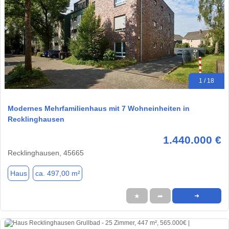
1 / 18
Modernes Mehrfamilienhaus mit 7 Wohneinheiten in
Recklinghausen
1.440.000 €
Recklinghausen, 45665
Haus
ca. 497,00 m²
★
➦
➜