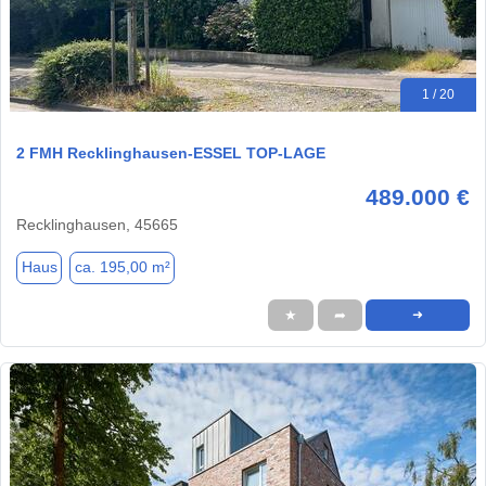
1 / 20
2 FMH Recklinghausen-ESSEL TOP-LAGE
489.000 €
Recklinghausen, 45665
Haus
ca. 195,00 m²
★
➦
➜