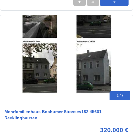
★
➦
➜
1 / 7
Mehrfamilienhaus Bochumer Strassev182 45661
Recklinghausen
320.000 €