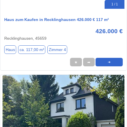
1 / 1
Haus zum Kaufen in Recklinghausen 426.000 € 117 m²
426.000 €
Recklinghausen, 45659
Haus
ca. 117,00 m²
Zimmer 4
★
➦
➜