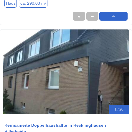
Haus
ca. 290,00 m²
★
➦
➜
1 / 20
Kernsanierte Doppelhaushälfte in Recklinghausen
Hillerheide