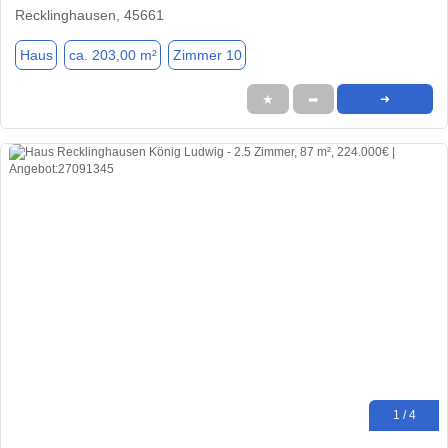
Recklinghausen, 45661
Haus
ca. 203,00 m²
Zimmer 10
★
➦
➜
1 / 4