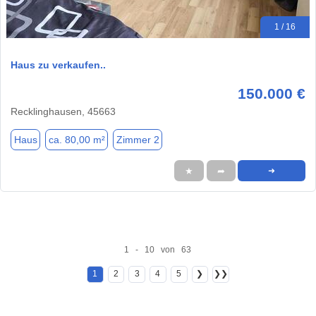
1 / 16
Haus zu verkaufen..
150.000 €
Recklinghausen, 45663
Haus
ca. 80,00 m²
Zimmer 2
★
➦
➜
1 - 10 von 63
1
2
3
4
5
❯
❯❯