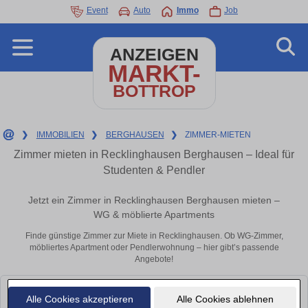
Event
Auto
Immo
Job
ANZEIGEN
MARKT-
BOTTROP
❯
IMMOBILIEN
❯
BERGHAUSEN
❯
ZIMMER-MIETEN
Zimmer mieten in Recklinghausen Berghausen – Ideal für
Studenten & Pendler
Jetzt ein Zimmer in Recklinghausen Berghausen mieten –
WG & möblierte Apartments
Finde günstige Zimmer zur Miete in Recklinghausen. Ob WG-Zimmer,
möbliertes Apartment oder Pendlerwohnung – hier gibt’s passende
Angebote!
Leider konnten wir derzeit keine passenden Objekte finden. Schauen Sie
Alle Cookies akzeptieren
Alle Cookies ablehnen
bald wieder vorbei!