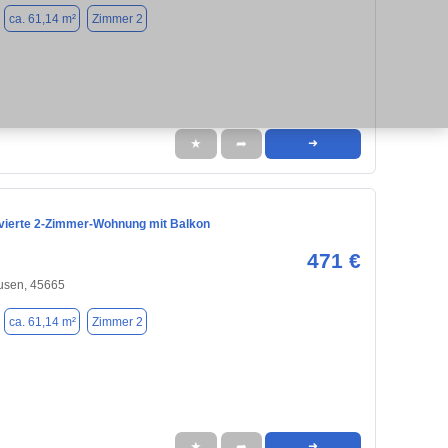
ca. 61,14 m²
Zimmer 2
★
➦
➜
vierte 2-Zimmer-Wohnung mit Balkon
471 €
usen, 45665
ca. 61,14 m²
Zimmer 2
★
➦
➜