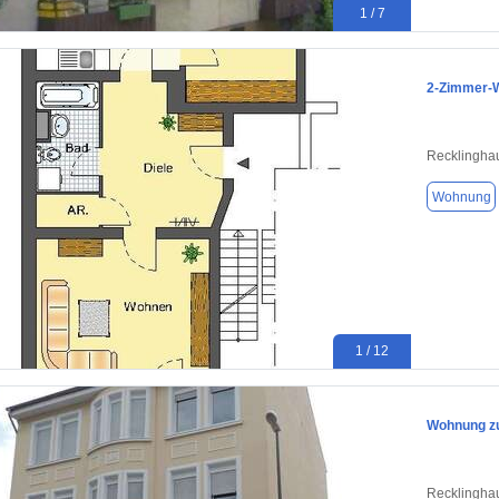
1 / 7
2-Zimmer-W
Recklingha
Wohnung
1 / 12
Wohnung zu
Recklingha