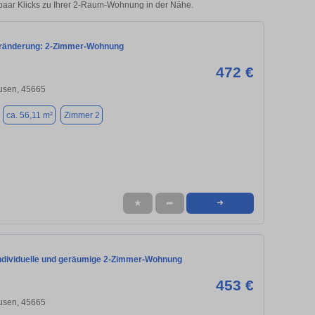
paar Klicks zu Ihrer 2-Raum-Wohnung in der Nähe.
eränderung: 2-Zimmer-Wohnung
472 €
usen, 45665
ca. 56,11 m²
Zimmer 2
★
➦
➜
 Individuelle und geräumige 2-Zimmer-Wohnung
453 €
usen, 45665