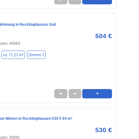
ohnung in Recklinghausen Süd
504 €
usen, 45663
ca. 71,21 m²
Zimmer 2
★
➦
➜
m Mieten in Recklinghausen 530 € 64 m²
530 €
usen, 45661