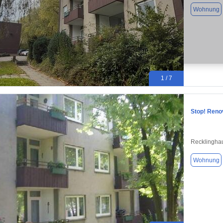
Wohnung
1 / 7
Stop! Reno
Recklingha
Wohnung