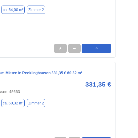
ca. 64,00 m²
Zimmer 2
★
➦
➜
m Mieten in Recklinghausen 331,35 € 60.32 m²
331,35 €
usen, 45663
ca. 60,32 m²
Zimmer 2