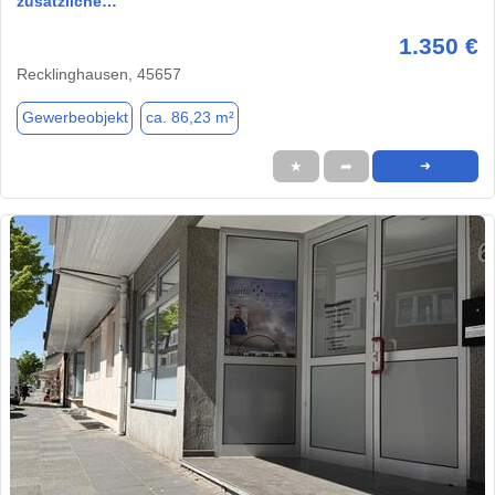
zusätzliche…
1.350 €
Recklinghausen, 45657
Gewerbeobjekt
ca. 86,23 m²
★
➦
➜