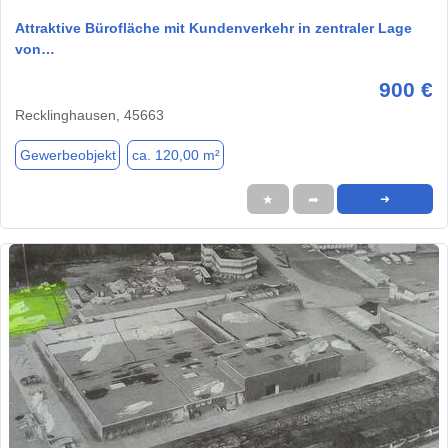
Attraktive Bürofläche mit Kundenverkehr in zentraler Lage
von…
900 €
Recklinghausen, 45663
Gewerbeobjekt
ca. 120,00 m²
★
➦
➜