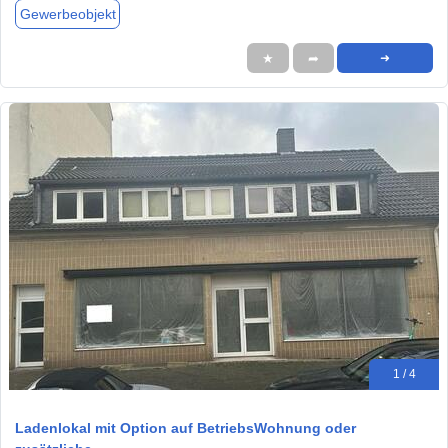
Gewerbeobjekt
★
➦
➜
1 / 4
Ladenlokal mit Option auf BetriebsWohnung oder