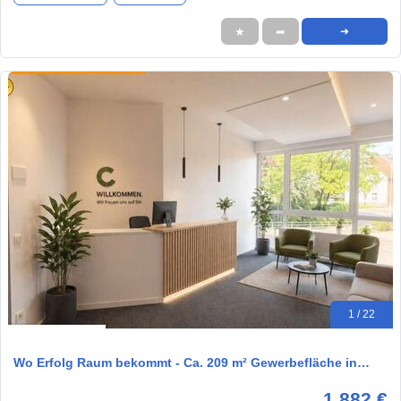
★
➦
➜
1 / 22
Wo Erfolg Raum bekommt - Ca. 209 m² Gewerbefläche in…
1.882 €