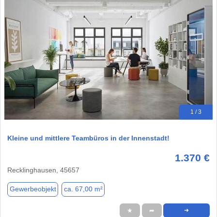
1 / 3
Kleine und mittlere Teambüros in der Innenstadt!
1.370 €
Recklinghausen, 45657
Gewerbeobjekt
ca. 67,00 m²
★
➦
➜