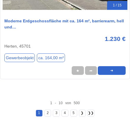
1 / 15
Moderne Erdgeschossfläche mit ca. 164 m², barrierearm, hell
und…
1.230 €
Herten, 45701
Gewerbeobjekt
ca. 164,00 m²
★
➦
➜
1 - 10 von 500
1
2
3
4
5
❯
❯❯