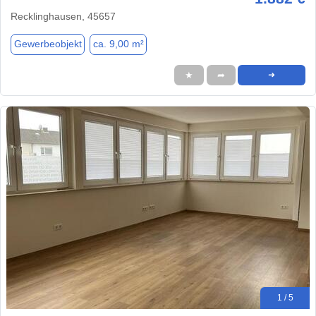
Recklinghausen, 45657
Gewerbeobjekt
ca. 9,00 m²
★
➦
➜
1 / 5