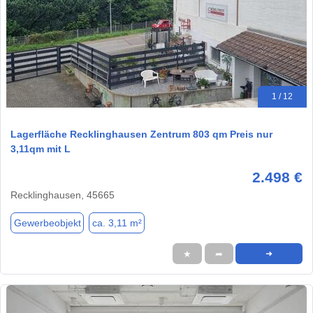
1 / 12
Lagerfläche Recklinghausen Zentrum 803 qm Preis nur
3,11qm mit L
2.498 €
Recklinghausen, 45665
Gewerbeobjekt
ca. 3,11 m²
★
➦
➜