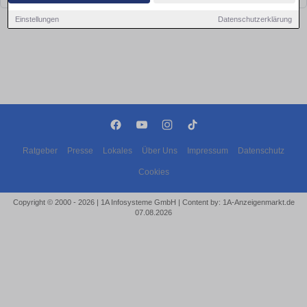
Einstellungen
Datenschutzerklärung
Ratgeber
Presse
Lokales
Über Uns
Impressum
Datenschutz
Cookies
Copyright © 2000 - 2026 | 1A Infosysteme GmbH | Content by: 1A-Anzeigenmarkt.de
07.08.2026