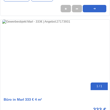
★
➦
➜
1 / 1
Büro in Marl 333 € 4 m²
333 €