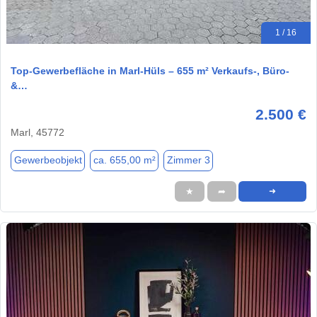
1 / 16
Top-Gewerbefläche in Marl-Hüls – 655 m² Verkaufs-, Büro-
&…
2.500 €
Marl, 45772
Gewerbeobjekt
ca. 655,00 m²
Zimmer 3
★
➦
➜