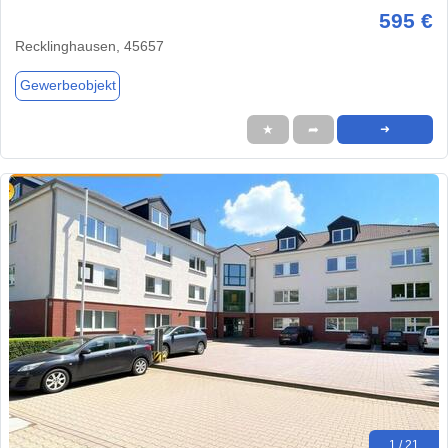
595 €
Recklinghausen, 45657
Gewerbeobjekt
★
➦
➜
1 / 21