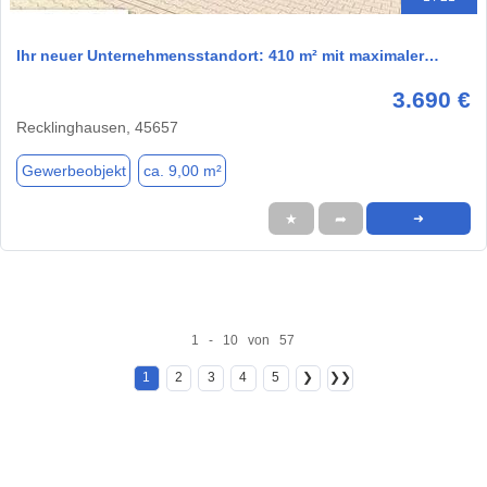
Ihr neuer Unternehmensstandort: 410 m² mit maximaler…
3.690 €
Recklinghausen, 45657
Gewerbeobjekt
ca. 9,00 m²
★
➦
➜
1 - 10 von 57
1
2
3
4
5
❯
❯❯