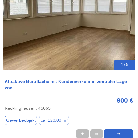
1 / 5
Attraktive Bürofläche mit Kundenverkehr in zentraler Lage
von…
900 €
Recklinghausen, 45663
Gewerbeobjekt
ca. 120,00 m²
★
➦
➜