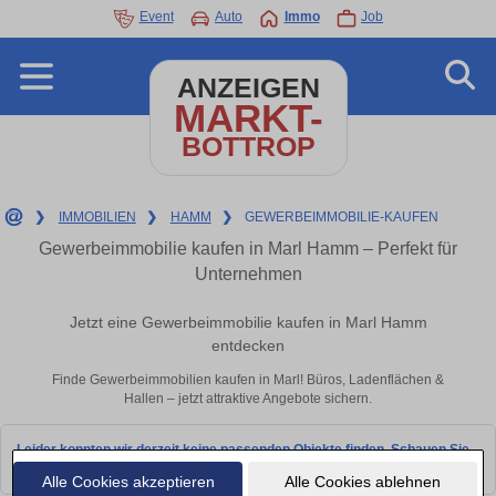
Event
Auto
Immo
Job
ANZEIGEN
MARKT-
BOTTROP
❯
IMMOBILIEN
❯
HAMM
❯
GEWERBEIMMOBILIE-KAUFEN
Gewerbeimmobilie kaufen in Marl Hamm – Perfekt für
Unternehmen
Jetzt eine Gewerbeimmobilie kaufen in Marl Hamm
entdecken
Finde Gewerbeimmobilien kaufen in Marl! Büros, Ladenflächen &
Hallen – jetzt attraktive Angebote sichern.
Leider konnten wir derzeit keine passenden Objekte finden. Schauen Sie
bald wieder vorbei!
Alle Cookies akzeptieren
Alle Cookies ablehnen