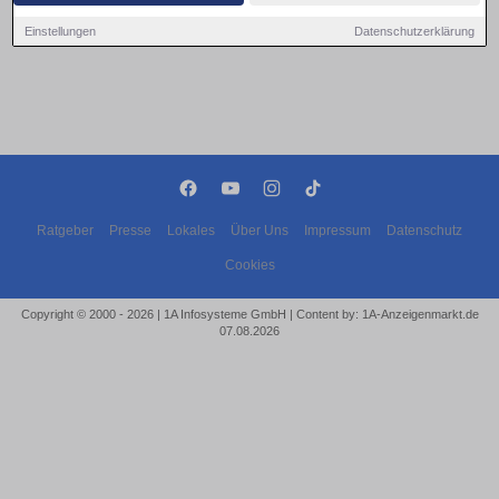
Einstellungen
Datenschutzerklärung
Ratgeber
Presse
Lokales
Über Uns
Impressum
Datenschutz
Cookies
Copyright © 2000 - 2026 | 1A Infosysteme GmbH | Content by: 1A-Anzeigenmarkt.de
07.08.2026