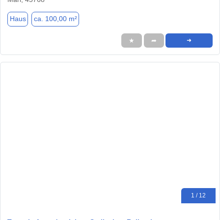
Haus
ca. 100,00 m²
★
➦
➜
1 / 12