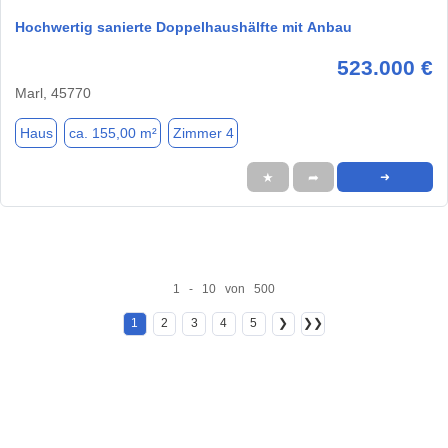
Hochwertig sanierte Doppelhaushälfte mit Anbau
523.000 €
Marl, 45770
Haus
ca. 155,00 m²
Zimmer 4
★
➦
➜
1 - 10 von 500
1
2
3
4
5
❯
❯❯