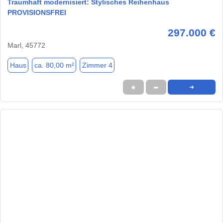
Traumhaft modernisiert: Stylisches Reihenhaus
PROVISIONSFREI
297.000 €
Marl, 45772
Haus
ca. 80,00 m²
Zimmer 4
★
➦
➜