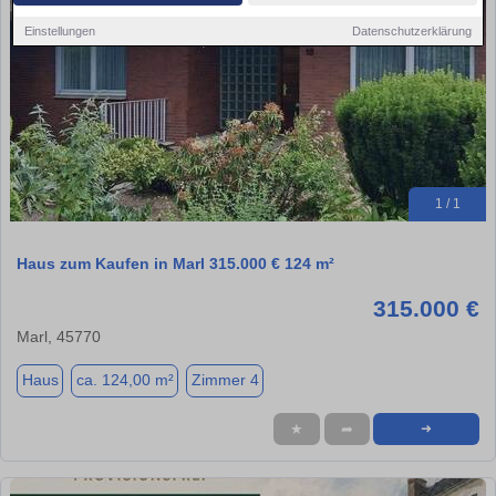
Einstellungen
Datenschutzerklärung
1 / 1
Haus zum Kaufen in Marl 315.000 € 124 m²
315.000 €
Marl, 45770
Haus
ca. 124,00 m²
Zimmer 4
★
➦
➜