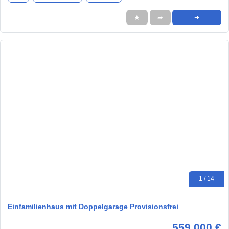
★
➦
➜
1 / 14
Einfamilienhaus mit Doppelgarage Provisionsfrei
559.000 €