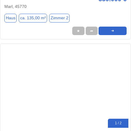
Marl, 45770
Haus
ca. 135,00 m²
Zimmer 2
★
➦
➜
1 / 2