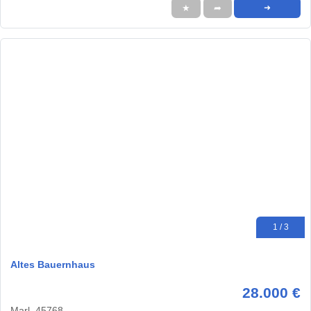
★
➦
➜
1 / 3
Altes Bauernhaus
28.000 €
Marl, 45768