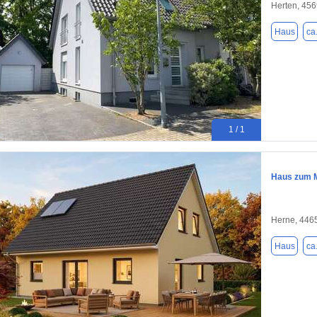
Herten, 45
Haus
ca
1 / 1
Haus zum M
Herne, 446
Haus
ca