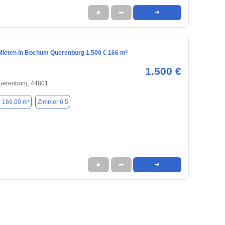
★
➦
➜
ieten in Bochum Querenburg 1.500 € 166 m²
1.500 €
uerenburg, 44801
. 166,00 m²
Zimmer 6.5
★
➦
➜