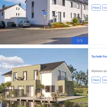
Haus
ca
1 / 1
Technik Fe
Mülheim an
Haus
ca