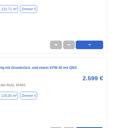
. 132,71 m²
Zimmer 5
★
➦
➜
rtig mit Grundstück. und einem KFW 40 mit QNG
2.599 €
 der Ruhr, 45481
. 120,00 m²
Zimmer 4