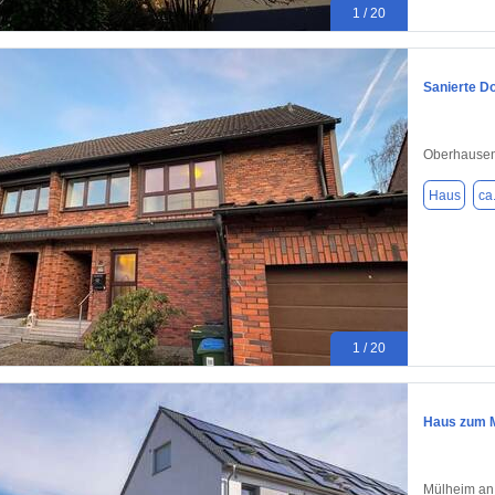
1 / 20
Sanierte D
Oberhausen
Haus
ca
1 / 20
Haus zum M
Mülheim an