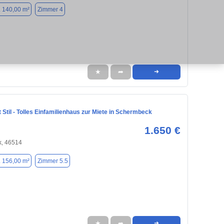
. 140,00 m²
Zimmer 4
★
➦
➜
Stil - Tolles Einfamilienhaus zur Miete in Schermbeck
1.650 €
, 46514
. 156,00 m²
Zimmer 5.5
★
➦
➜