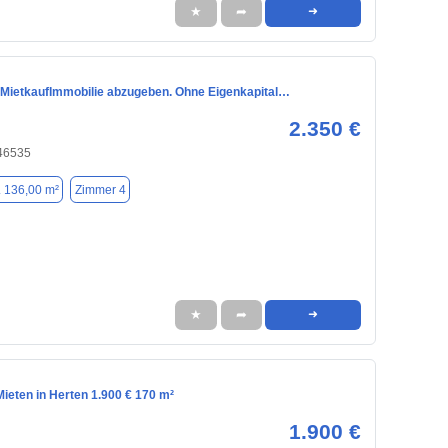
★
➦
➜
 MietkaufImmobilie abzugeben. Ohne Eigenkapital…
2.350 €
 46535
. 136,00 m²
Zimmer 4
★
➦
➜
ieten in Herten 1.900 € 170 m²
1.900 €