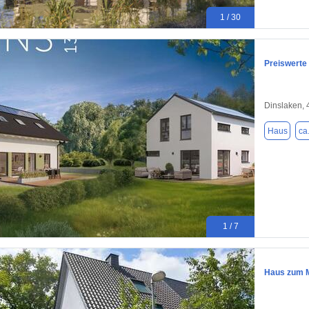
1 / 30
Preiswerte
Dinslaken,
Haus
ca
1 / 7
Haus zum M