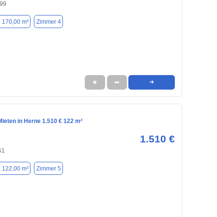
699
. 170,00 m²
Zimmer 4
★
➦
➜
ieten in Herne 1.510 € 122 m²
1.510 €
51
. 122,00 m²
Zimmer 5