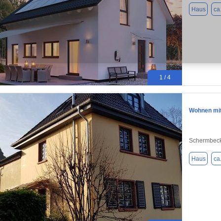
Haus
ca
1 / 4
Wohnen mit 
Schermbeck
Haus
ca