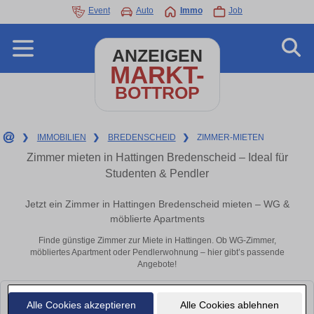
Event
Auto
Immo
Job
ANZEIGEN
MARKT-
BOTTROP
❯
IMMOBILIEN
❯
BREDENSCHEID
❯
ZIMMER-MIETEN
Zimmer mieten in Hattingen Bredenscheid – Ideal für
Studenten & Pendler
Jetzt ein Zimmer in Hattingen Bredenscheid mieten – WG &
möblierte Apartments
Finde günstige Zimmer zur Miete in Hattingen. Ob WG-Zimmer,
möbliertes Apartment oder Pendlerwohnung – hier gibt’s passende
Angebote!
Leider konnten wir derzeit keine passenden Objekte finden. Schauen Sie
Alle Cookies akzeptieren
Alle Cookies ablehnen
bald wieder vorbei!