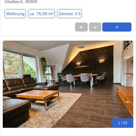
Gladbeck, 45968
Wohnung
ca. 76,00 m²
Zimmer 3.5
★
➦
➜
1 / 20