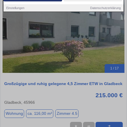
Einstellungen
Datenschutzerklärung
1 / 17
Großzügige und ruhig gelegene 4,5 Zimmer ETW in Gladbeck
215.000 €
Gladbeck, 45966
Wohnung
ca. 116,00 m²
Zimmer 4.5
★
➦
➜