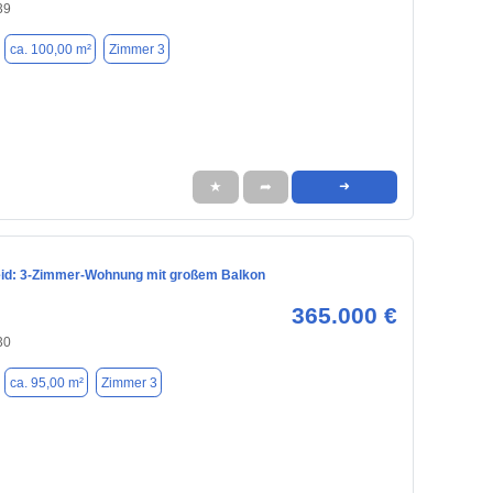
39
ca. 100,00 m²
Zimmer 3
★
➦
➜
id: 3-Zimmer-Wohnung mit großem Balkon
365.000 €
30
ca. 95,00 m²
Zimmer 3