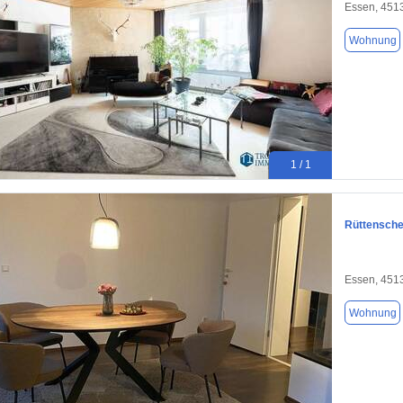
Essen, 451
Wohnung
1 / 1
Rüttensche
Essen, 451
Wohnung