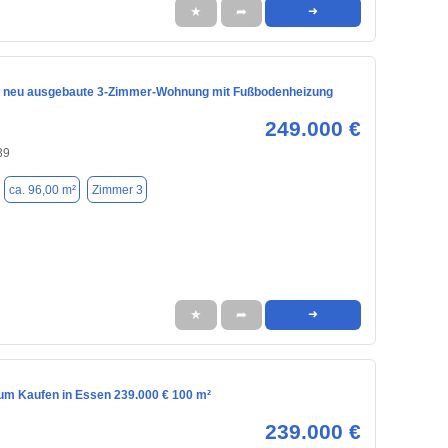
★
➦
➜
 neu ausgebaute 3-Zimmer-Wohnung mit Fußbodenheizung
249.000 €
39
ca. 96,00 m²
Zimmer 3
★
➦
➜
m Kaufen in Essen 239.000 € 100 m²
239.000 €