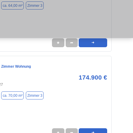
ca. 64,00 m²
Zimmer 3
★
➦
➜
3 Zimmer Wohnung
174.900 €
27
ca. 70,00 m²
Zimmer 3
★
➦
➜