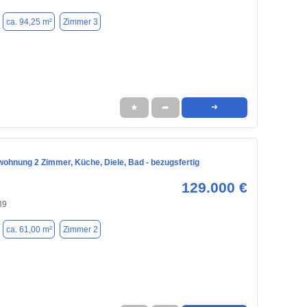
ca. 94,25 m²
Zimmer 3
★
➦
➜
ohnung 2 Zimmer, Küche, Diele, Bad - bezugsfertig
129.000 €
39
ca. 61,00 m²
Zimmer 2