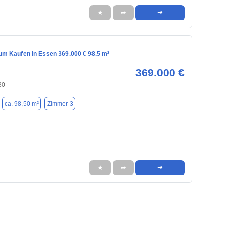
★
➦
➜
m Kaufen in Essen 369.000 € 98.5 m²
369.000 €
30
ca. 98,50 m²
Zimmer 3
★
➦
➜