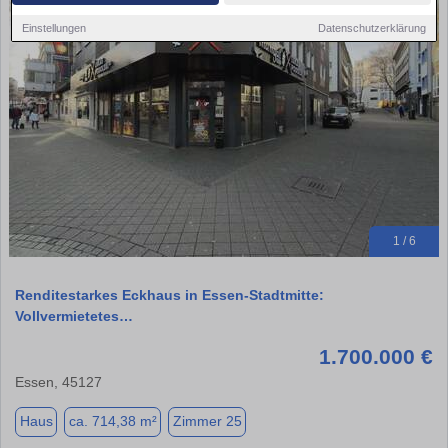
Einstellungen
Datenschutzerklärung
1 / 6
Renditestarkes Eckhaus in Essen-Stadtmitte:
Vollvermietetes…
1.700.000 €
Essen, 45127
Haus
ca. 714,38 m²
Zimmer 25