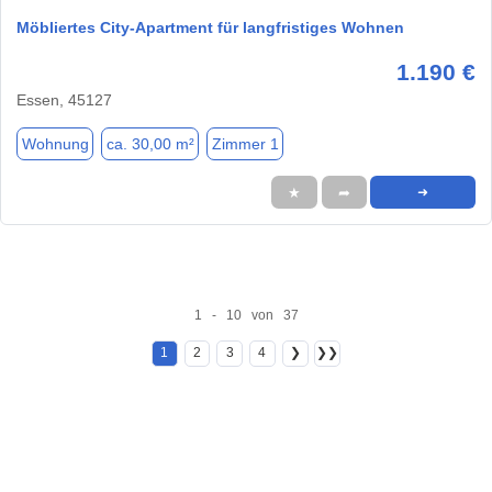
Möbliertes City-Apartment für langfristiges Wohnen
1.190 €
Essen, 45127
Wohnung
ca. 30,00 m²
Zimmer 1
★
➦
➜
1 - 10 von 37
1
2
3
4
❯
❯❯