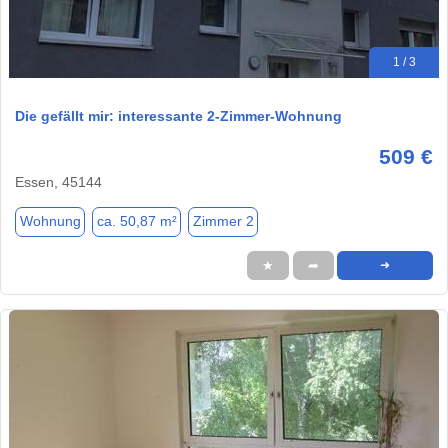
1 / 3
Die gefällt mir: interessante 2-Zimmer-Wohnung
509 €
Essen, 45144
Wohnung
ca. 50,87 m²
Zimmer 2
★
➦
➜