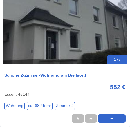
1 / 7
Schöne 2-Zimmer-Wohnung am Breilsort!
552 €
Essen, 45144
Wohnung
ca. 68,45 m²
Zimmer 2
★
➦
➜