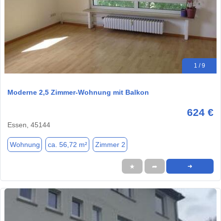
1 / 9
Moderne 2,5 Zimmer-Wohnung mit Balkon
624 €
Essen, 45144
Wohnung
ca. 56,72 m²
Zimmer 2
★
➦
➜