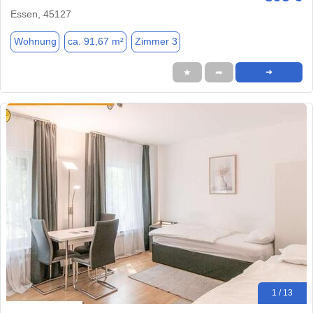
Essen, 45127
Wohnung
ca. 91,67 m²
Zimmer 3
★
➦
➜
1 / 13