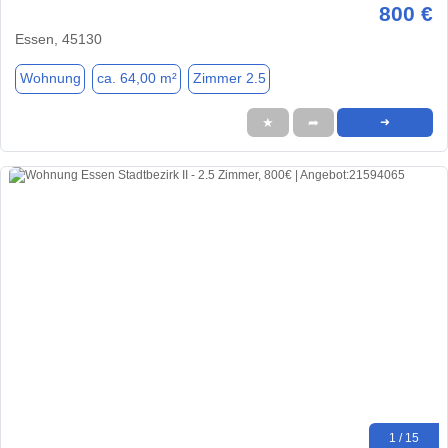
800 €
Essen, 45130
Wohnung
ca. 64,00 m²
Zimmer 2.5
★
➦
➜
1 / 15