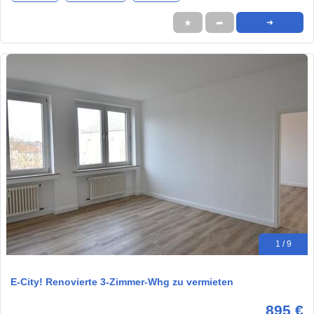
★
➦
➜
1 / 9
E-City! Renovierte 3-Zimmer-Whg zu vermieten
895 €