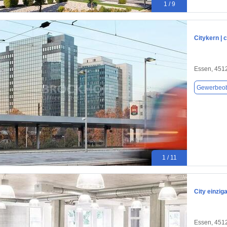
1 / 9
Citykern | 
Essen, 451
Gewerbeob
1 / 11
City einzig
Essen, 451