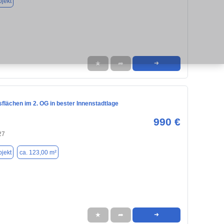
jekt
★
➦
➜
flächen im 2. OG in bester Innenstadtlage
990 €
27
jekt
ca. 123,00 m²
★
➦
➜