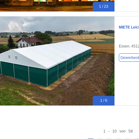
1 / 23
MIETE Leic
Essen, 451
Gewerbeob
1 / 6
1 - 10 von 58