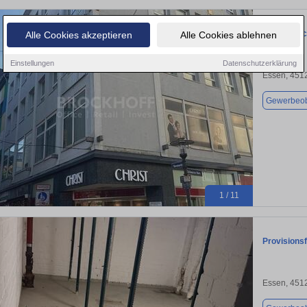
Citykern | 
Alle Cookies akzeptieren
Alle Cookies ablehnen
Einstellungen
Datenschutzerklärung
Essen, 451
Gewerbeob
1 / 11
Provisionsf
Essen, 451