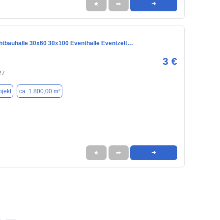
★
➦
➜
htbauhalle 30x60 30x100 Eventhalle Eventzelt…
3 €
27
jekt
ca. 1.800,00 m²
★
➦
➜