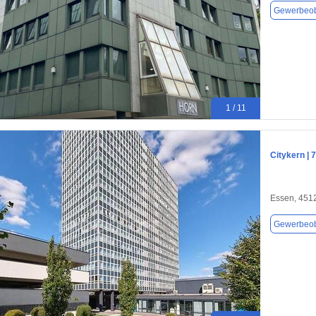
Gewerbeob
1 / 11
Citykern |
Essen, 451
Gewerbeob