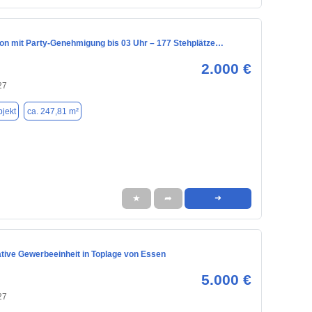
ion mit Party-Genehmigung bis 03 Uhr – 177 Stehplätze…
2.000 €
27
jekt
ca. 247,81 m²
★
➦
➜
tive Gewerbeeinheit in Toplage von Essen
5.000 €
27