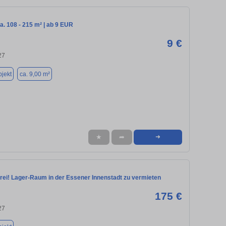
ca. 108 - 215 m² | ab 9 EUR
9 €
27
jekt
ca. 9,00 m²
★
➦
➜
rei! Lager-Raum in der Essener Innenstadt zu vermieten
175 €
27