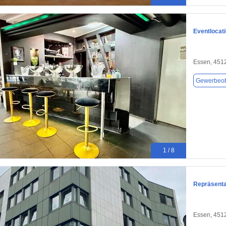
Eventlocat
Essen, 451
Gewerbeob
1 / 8
Repräsenta
Essen, 451