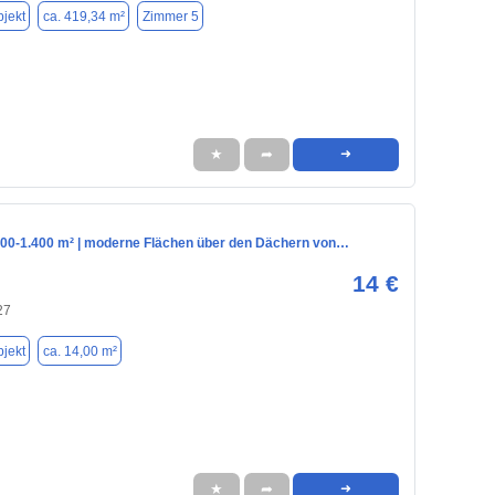
jekt
ca. 419,34 m²
Zimmer 5
★
➦
➜
 700-1.400 m² | moderne Flächen über den Dächern von…
14 €
27
jekt
ca. 14,00 m²
★
➦
➜