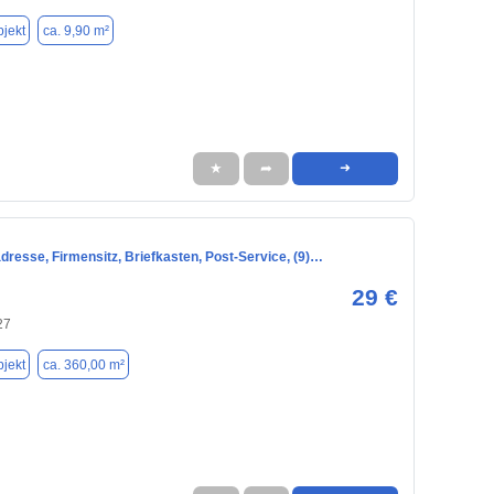
jekt
ca. 9,90 m²
★
➦
➜
resse, Firmensitz, Briefkasten, Post-Service, (9)…
29 €
27
jekt
ca. 360,00 m²