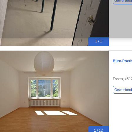
Gewerbeob
1 / 1
Büro-Praxis
Essen, 451
Gewerbeob
1 / 12