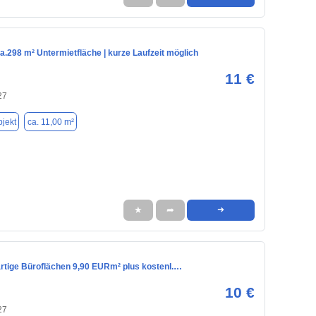
ca.298 m² Untermietfläche | kurze Laufzeit möglich
11 €
27
jekt
ca. 11,00 m²
★
➦
➜
artige Büroflächen 9,90 EURm² plus kostenl.…
10 €
27