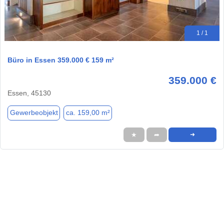
1 / 1
Büro in Essen 359.000 € 159 m²
359.000 €
Essen, 45130
Gewerbeobjekt
ca. 159,00 m²
★
➦
➜