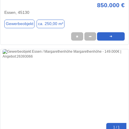
850.000 €
Essen, 45130
Gewerbeobjekt
ca. 250,00 m²
★
➦
➜
1 / 1