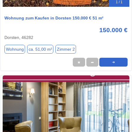
1 / 1
Wohnung zum Kaufen in Dorsten 150.000 € 51 m²
150.000 €
Dorsten, 46282
Wohnung
ca. 51,00 m²
Zimmer 2
★
➦
➜