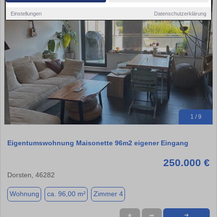
Einstellungen
Datenschutzerklärung
1 / 9
Eigentumswohnung Maisonette 96m2 eigener Eingang
250.000 €
Dorsten, 46282
Wohnung
ca. 96,00 m²
Zimmer 4
★
➦
➜