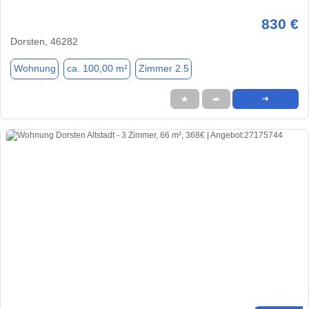
830 €
Dorsten, 46282
Wohnung
ca. 100,00 m²
Zimmer 2.5
★
➦
➜