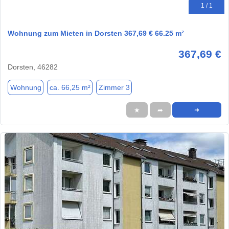
1 / 1
Wohnung zum Mieten in Dorsten 367,69 € 66.25 m²
367,69 €
Dorsten, 46282
Wohnung
ca. 66,25 m²
Zimmer 3
★
➦
➜