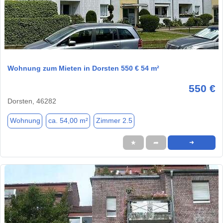
1 / 1
Wohnung zum Mieten in Dorsten 550 € 54 m²
550 €
Dorsten, 46282
Wohnung
ca. 54,00 m²
Zimmer 2.5
★
➦
➜