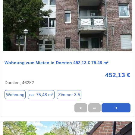
1 / 1
Wohnung zum Mieten in Dorsten 452,13 € 75.48 m²
452,13 €
Dorsten, 46282
Wohnung
ca. 75,48 m²
Zimmer 3.5
★
➦
➜