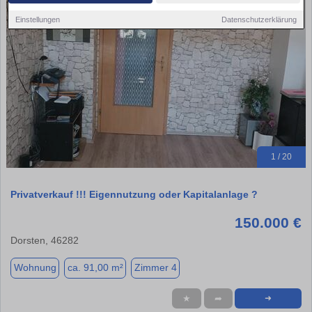
Einstellungen
Datenschutzerklärung
1 / 20
Privatverkauf !!! Eigennutzung oder Kapitalanlage ?
150.000 €
Dorsten, 46282
Wohnung
ca. 91,00 m²
Zimmer 4
★
➦
➜