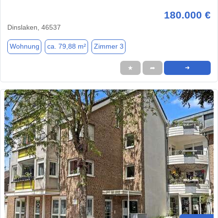
180.000 €
Dinslaken, 46537
Wohnung
ca. 79,88 m²
Zimmer 3
★
➦
➜