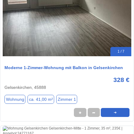
1 / 7
Moderne 1-Zimmer-Wohnung mit Balkon in Gelsenkirchen
328 €
Gelsenkirchen, 45888
Wohnung
ca. 41,00 m²
Zimmer 1
★
➦
➜