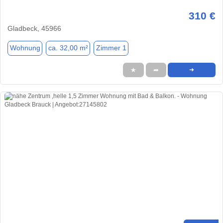
310 €
Gladbeck, 45966
Wohnung
ca. 32,00 m²
Zimmer 1
★
➦
➜