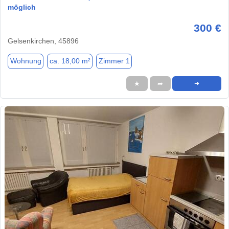
möglich
300 €
Gelsenkirchen, 45896
Wohnung
ca. 18,00 m²
Zimmer 1
★
➦
➜