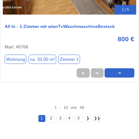
1 / 5
All In - 1-Zimmer mit wlanTvWaschmaschineBesteck
800 €
Marl, 45768
Wohnung
ca. 33,00 m²
Zimmer 1
★
➦
➜
1 - 10 von 49
1
2
3
4
5
❯
❯❯