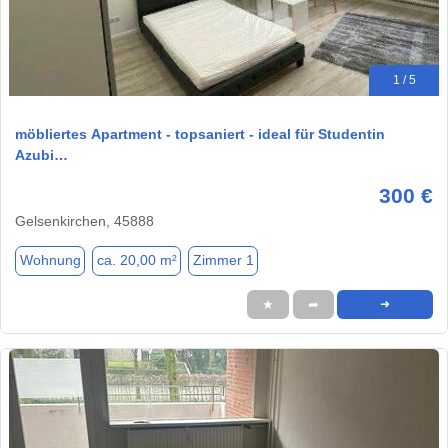
1 / 5
möbliertes Apartment - topsaniert - ideal für Studentin
Azubi…
300 €
Gelsenkirchen, 45888
Wohnung
ca. 20,00 m²
Zimmer 1
★
➦
➜