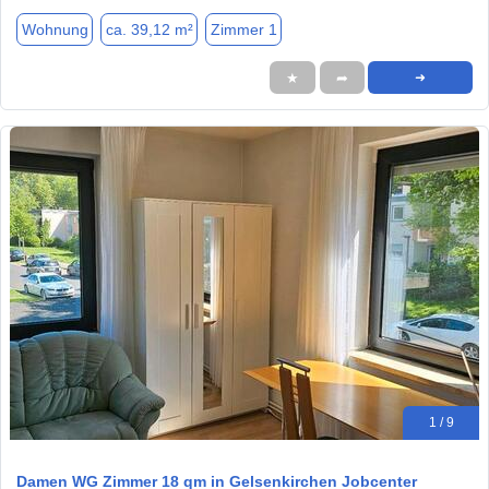
Wohnung
ca. 39,12 m²
Zimmer 1
★
➦
➜
1 / 9
Damen WG Zimmer 18 qm in Gelsenkirchen Jobcenter