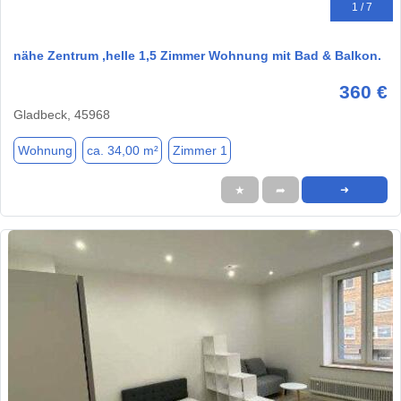
1 / 7
nähe Zentrum ,helle 1,5 Zimmer Wohnung mit Bad & Balkon.
360 €
Gladbeck, 45968
Wohnung
ca. 34,00 m²
Zimmer 1
★
➦
➜