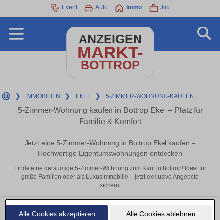
Event
Auto
Immo
Job
ANZEIGEN
MARKT-
BOTTROP
❯
IMMOBILIEN
❯
EKEL
❯
5-ZIMMER-WOHNUNG-KAUFEN
5-Zimmer-Wohnung kaufen in Bottrop Ekel – Platz für
Familie & Komfort
Jetzt eine 5-Zimmer-Wohnung in Bottrop Ekel kaufen –
Hochwertige Eigentumswohnungen entdecken
Finde eine geräumige 5-Zimmer-Wohnung zum Kauf in Bottrop! Ideal für
große Familien oder als Luxusimmobilie – jetzt exklusive Angebote
sichern.
Leider konnten wir derzeit keine passenden Objekte finden. Schauen Sie
Alle Cookies akzeptieren
Alle Cookies ablehnen
bald wieder vorbei!