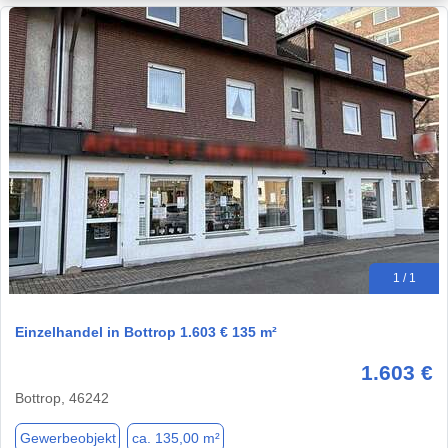
1 / 1
Einzelhandel in Bottrop 1.603 € 135 m²
1.603 €
Bottrop, 46242
Gewerbeobjekt
ca. 135,00 m²