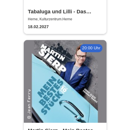
Tabaluga und Lilli - Das
drachenstarke Musical für die
Herne, Kulturzentrum.Herne
ganze Familie
18.02.2027
20:00 Uhr