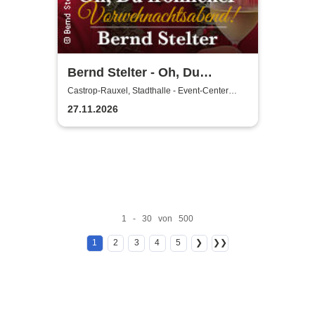
Bernd Stelter - Oh, Du
fröhlicher
Castrop-Rauxel, Stadthalle - Event-Center
Castrop-Rauxel
Vorweihnachtsabend! 2026
27.11.2026
1 - 30 von 500
1
2
3
4
5
❯
❯❯