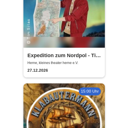
Expedition zum Nordpol - Tim
Silas "Die magische Familien-
Herne, kleines theater herne e.V.
Weihnachtsshow"
27.12.2026
15:00 Uhr