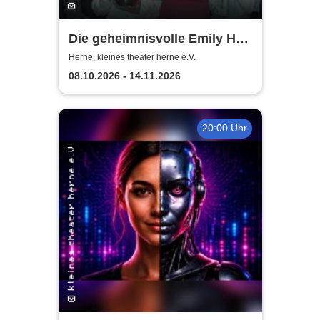
Die geheimnisvolle Emily Hart
- Thrillerkomödie von
Herne, kleines theater herne e.V.
Christian Weymayr
08.10.2026 - 14.11.2026
20:00 Uhr