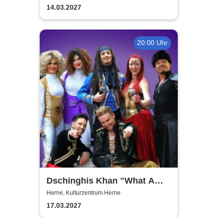
14.03.2027
20:00 Uhr
Dschinghis Khan "What A
Wonderful World" - Die
Herne, Kulturzentrum.Herne
Legende auf Tournee
17.03.2027