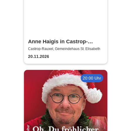
Anne Haigis in Castrop-
Rauxel - Vorprogramm: Lisa
Castrop-Rauxel, Gemeindehaus St. Elisabeth
Holtkamp
20.11.2026
20:00 Uhr