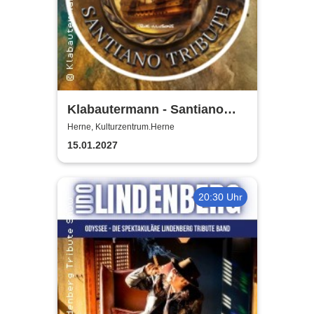
Klabautermann - Santiano
Tribute Show
Herne, Kulturzentrum.Herne
15.01.2027
20:30 Uhr