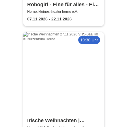
Robogirl - Eine für alles - Eine
Komödie aus der nahen
Herne, kleines theater herne e.V.
Zukunft
07.11.2026 - 22.11.2026
19:30 Uhr
Irische Weihnachten |