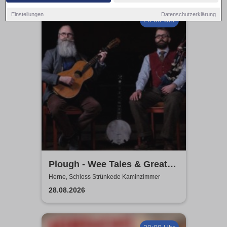
Einstellungen
Datenschutzerklärung
20:00 Uhr
Plough - Wee Tales & Great
Tunes from Scotland
Herne, Schloss Strünkede Kaminzimmer
28.08.2026