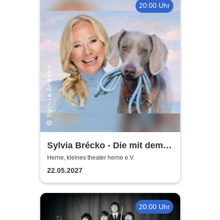
20:00 Uhr
Sylvia Brécko - Die mit dem
Hund geht
Herne, kleines theater herne e.V.
22.05.2027
20:00 Uhr