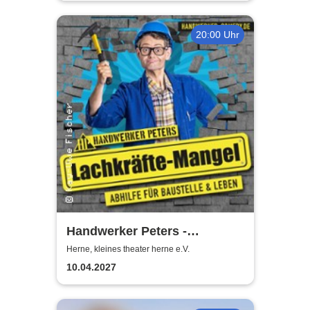
20:00 Uhr
Handwerker Peters -
Lachkräfte-Mangel | Abhilfe
Herne, kleines theater herne e.V.
für Baustelle & Leben
10.04.2027