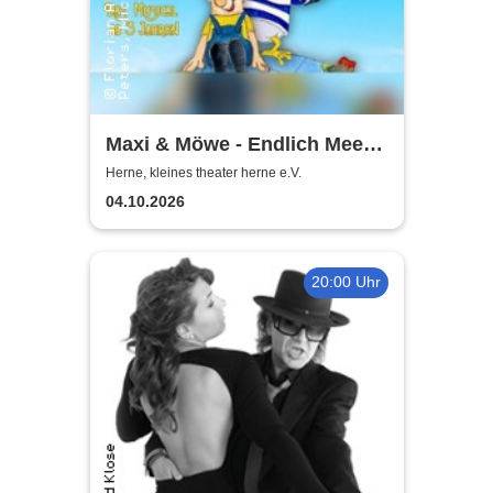
Maxi & Möwe - Endlich Meer!
Interaktives Kindermusical |
Herne, kleines theater herne e.V.
Kleines Theater Herne
04.10.2026
20:00 Uhr