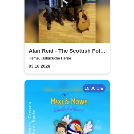
Alan Reid - The Scottish Folk-
Legend
Herne, Kulturküche Herne
03.10.2026
15:00 Uhr