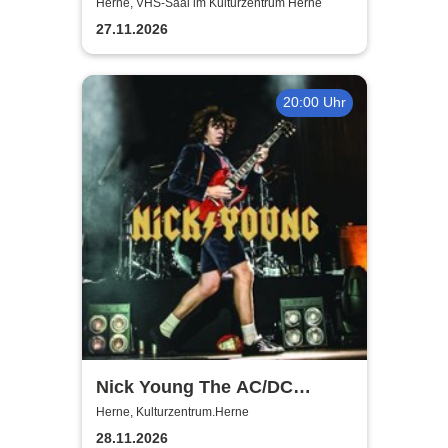
Musikalische Lesung mit
Herne, VHS-Saal im Kulturzentrum Herne
Mareike Graepel & Chris
27.11.2026
Donovan
20:00 Uhr
Nick Young The AC/DC
Master-Band
Herne, Kulturzentrum.Herne
28.11.2026