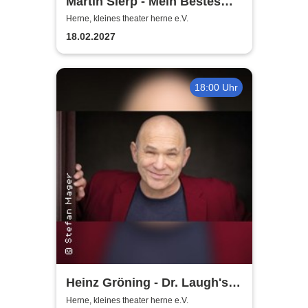
Martin Sierp - Mein Bestes
Stück
Herne, kleines theater herne e.V.
18.02.2027
18:00 Uhr
Heinz Gröning - Dr. Laugh's
beste Medizin
Herne, kleines theater herne e.V.