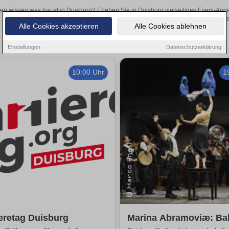
len wissen was los ist in Duisburg? Erleben Sie in Duisburg vielseitiges Event-An
oder aufregende Veranstaltungen in Duisburg – hier finde
Alle Cookies akzeptieren
Alle Cookies ablehnen
Einstellungen
Datenschutzerklärung
10:00 Uhr
1
eretag Duisburg
Marina Abramoviæ: Ba