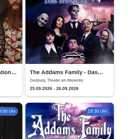
tion
The Addams Family - Das
Musical
Duisburg, Theater am Marientor
25.09.2026 - 26.09.2026
9:00 Uhr
19:30 Uhr