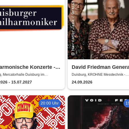
armonische Konzerte -
David Friedman Genera
burger Philharmoniker
Trio
, Mercatorhalle Duisburg im
Duisburg, KROHNE Messtechnik -
is
Veranstaltungssaal
2026 - 15.07.2027
24.09.2026
20:00 Uhr
1