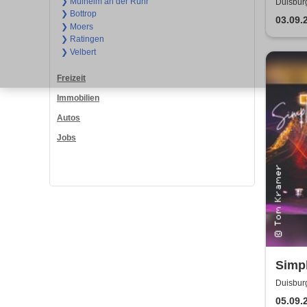
❯ Mülheim an der Ruhr
Duisburg
❯ Bottrop
03.09.
❯ Moers
❯ Ratingen
❯ Velbert
Freizeit
Immobilien
Autos
Jobs
Simpl
Tribu
Duisburg
05.09.