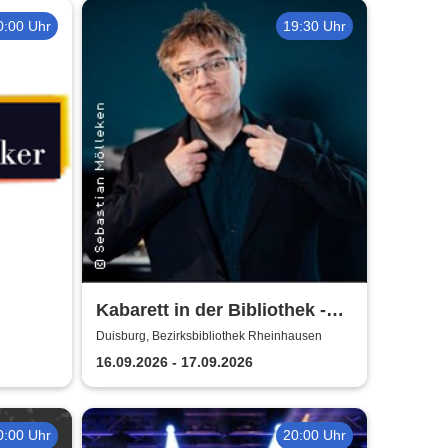
0:00 Uhr
19:30 Uhr
Kabarett in der Bibliothek -
iker
Matthias Reuter und seine
Duisburg, Bezirksbibliothek Rheinhausen
Gäste
16.09.2026 - 17.09.2026
0:00 Uhr
20:00 Uhr