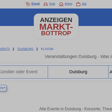
Event
Auto
Immo
Job
ANZEIGEN
MARKT-
BOTTROP
VENTS
❯
DUISBURG
❯
KLASSIK
Veranstaltungen Duisburg - Was is
×
urg
Alle Events in Duisburg - Konzerte, The