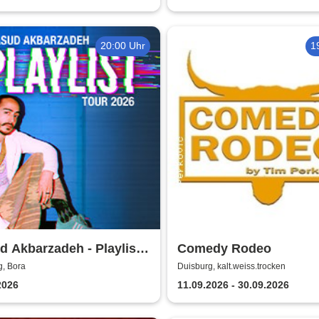
20:00 Uhr
1
 Akbarzadeh - Playlist -
Comedy Rodeo
 2026
g, Bora
Duisburg, kalt.weiss.trocken
2026
11.09.2026 - 30.09.2026