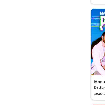
Masud
Tour
Duisbur
10.09.