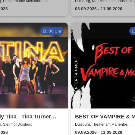
Erotic Epic
, Philharmonie Mercatorhalle
Duisburg, Kraftzentrale /Landschafts
2026
03.09.2026 - 11.09.2026
20:00 Uhr
1
y Tina - Tina Turner
BEST OF VAMPIRE & 
te Concert
- TOURNEE
, Steinhof Duisburg
Duisburg, Theater am Marientor
Kammerkonzerte
2026
09.09.2026 - 11.09.2026