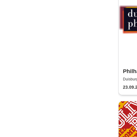
Philh
Duis
Duisburg
CityPala
23.09.