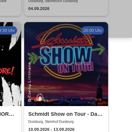
park
Duisburg, Steinbruch Duisburg
04.09.2026
9:30 Uhr
20:00 Uhr
MORE!
Schmidt Show on Tour - Das
Original von der Reeperbahn
Duisburg, Steinhof Duisburg
10.09.2026 - 13.09.2026