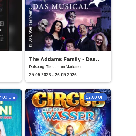
The Addams Family - Das
Musical
Duisburg, Theater am Marientor
25.09.2026 - 26.09.2026
7:00 Uhr
12:00 Uhr