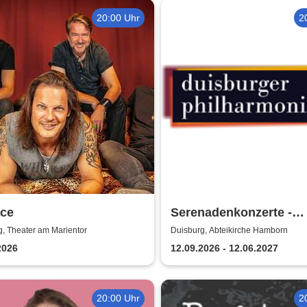
20:00 Uhr
2
ce
Serenadenkonzerte -
Duisburger Philharmon
, Theater am Marientor
Duisburg, Abteikirche Hamborn
2026
12.09.2026 - 12.06.2027
20:00 Uhr
2