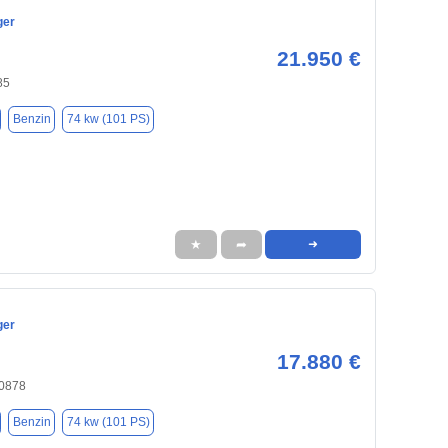
ger
21.950 €
85
Benzin
74 kw (101 PS)
★
➦
➜
ger
17.880 €
40878
Benzin
74 kw (101 PS)