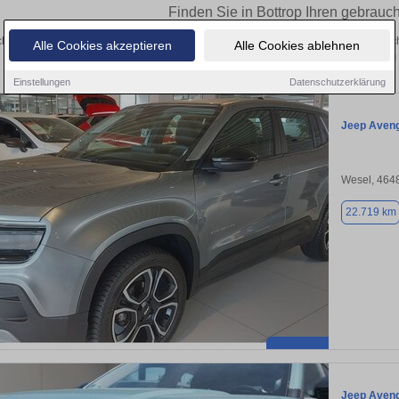
Finden Sie in Bottrop Ihren gebrauc
hen Sie in Bottrop einen Jeep Avenger Gebrauchtwagen? Entdecken Sie gebrauc
Alle Cookies akzeptieren
Alle Cookies ablehnen
Preisklassen von privat und vom
Einstellungen
Datenschutzerklärung
Jeep Aven
Wesel, 464
22.719 km
Jeep Aven