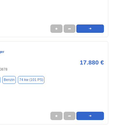
★
➦
➜
ger
17.880 €
40878
Benzin
74 kw (101 PS)
★
➦
➜