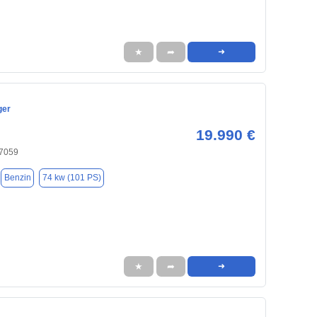
★
➦
➜
ger
19.990 €
47059
Benzin
74 kw (101 PS)
★
➦
➜