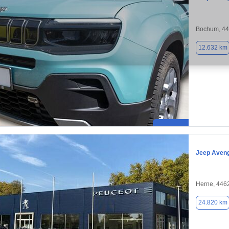
Bochum, 4
12.632 km
Jeep Aven
Herne, 446
24.820 km