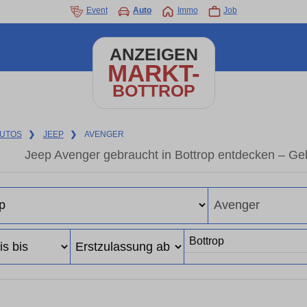
Event
Auto
Immo
Job
ANZEIGEN
MARKT-
BOTTROP
UTOS
❯
JEEP
❯
AVENGER
Jeep Avenger gebraucht in Bottrop entdecken – Ge