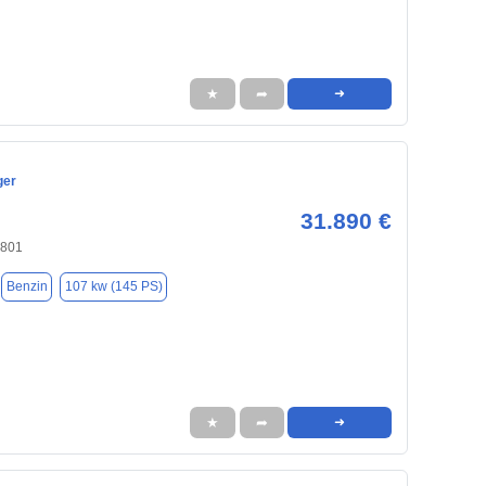
★
➦
➜
ger
31.890 €
4801
Benzin
107 kw (145 PS)
★
➦
➜