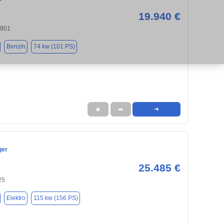
19.940 €
4801
Benzin
74 kw (101 PS)
★
➦
➜
ger
25.485 €
25
Elektro
115 kw (156 PS)