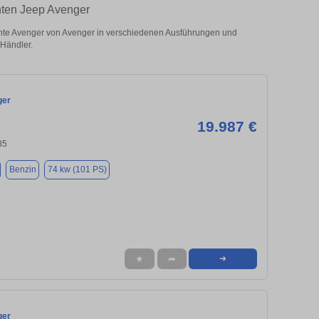
hten Jeep Avenger
hte Avenger von Avenger in verschiedenen Ausführungen und
 Händler.
ger
19.987 €
85
Benzin
74 kw (101 PS)
★
➦
➜
ger