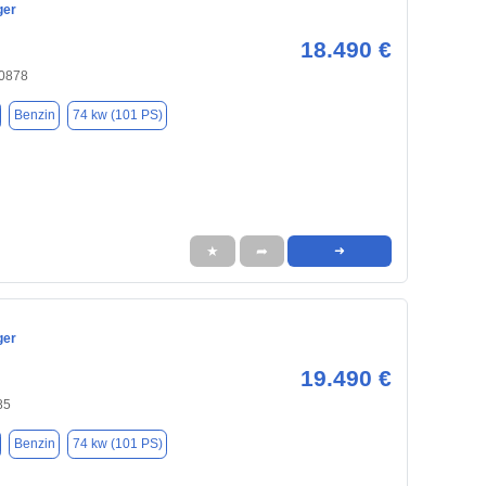
ger
18.490 €
40878
Benzin
74 kw (101 PS)
★
➦
➜
ger
19.490 €
85
Benzin
74 kw (101 PS)