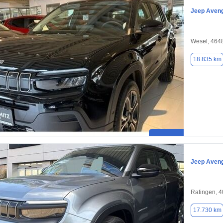
Jeep Aven
Wesel, 464
18.835 km
Jeep Aven
Ratingen, 
17.730 km