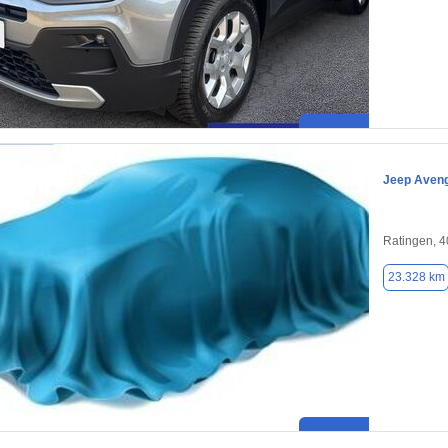
Jeep Aven
Ratingen, 
23.328 km