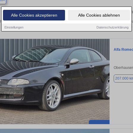
um
Finden Sie in Bochum Ihren gebrauc
Alle Cookies akzeptieren
Alle Cookies ablehnen
hen Sie in Bochum einen Alfa Romeo GT Gebrauchtwagen? Entdecken Sie gebrau
Preisklassen von privat und vom
Einstellungen
Datenschutzerklärung
Alfa Rome
Oberhausen
207.000 k