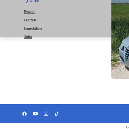
❯ Witten
Events
Freizeit
Immobilien
Jobs
C