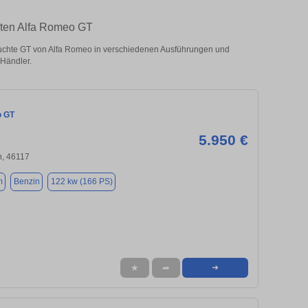
hten Alfa Romeo GT
chte GT von Alfa Romeo in verschiedenen Ausführungen und
 Händler.
o GT
5.950 €
, 46117
m
Benzin
122 kw (166 PS)
★
➦
➜