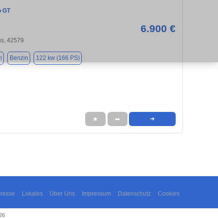
o GT
6.900 €
us, 42579
m
Benzin
122 kw (166 PS)
★
➦
➜
resse
Lokales
Über Uns
Impressum
Datenschutz
Cookies
26