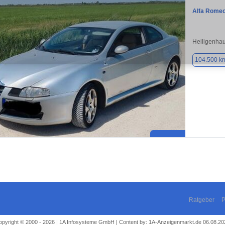
Alfa Rome
Heiligenha
104.500 k
Ratgeber
P
opyright © 2000 - 2026 | 1A Infosysteme GmbH | Content by: 1A-Anzeigenmarkt.de 06.08.20