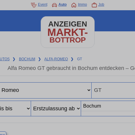
Event
Auto
Immo
Job
ANZEIGEN
MARKT-
BOTTROP
UTOS
❯
BOCHUM
❯
ALFA-ROMEO
❯
GT
Alfa Romeo GT gebraucht in Bochum entdecken – Ge
×