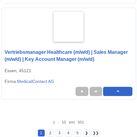
Vertriebsmanager Healthcare (m/w/d) | Sales Manager
(m/w/d) | Key Account Manager (m/w/d)
Essen, 45121
Firma:
MedicalContact AG
★
➦
➜
1 - 10 von 501
1
2
3
4
5
❯
❯❯