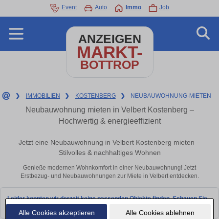
Event
Auto
Immo
Job
ANZEIGEN
MARKT-
BOTTROP
❯
IMMOBILIEN
❯
KOSTENBERG
❯
NEUBAUWOHNUNG-MIETEN
Neubauwohnung mieten in Velbert Kostenberg –
Hochwertig & energieeffizient
Jetzt eine Neubauwohnung in Velbert Kostenberg mieten –
Stilvolles & nachhaltiges Wohnen
Genieße modernen Wohnkomfort in einer Neubauwohnung! Jetzt
Erstbezug- und Neubauwohnungen zur Miete in Velbert entdecken.
Leider konnten wir derzeit keine passenden Objekte finden. Schauen Sie
bald wieder vorbei!
Alle Cookies akzeptieren
Alle Cookies ablehnen