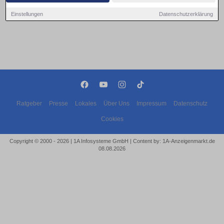
Einstellungen
Datenschutzerklärung
Ratgeber
Presse
Lokales
Über Uns
Impressum
Datenschutz
Cookies
Copyright © 2000 - 2026 | 1A Infosysteme GmbH | Content by: 1A-Anzeigenmarkt.de
08.08.2026