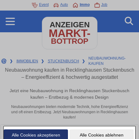
Event
Auto
Immo
Job
ANZEIGEN
MARKT-
BOTTROP
NEUBAUWOHNUNG-
❯
IMMOBILIEN
❯
STUCKENBUSCH
❯
KAUFEN
Neubauwohnung kaufen in Recklinghausen Stuckenbusch
– Energieeffizient & hochwertig ausgestattet
Jetzt eine Neubauwohnung in Recklinghausen Stuckenbusch
kaufen – Erstbezug & modernes Design
Neubauwohnungen bieten modernste Technik, hohe Energieeffizienz
und oft einen Erstbezug. Jetzt Neubauwohnungen in Recklinghausen
kaufen!
Leider konnten wir derzeit keine passenden Objekte finden. Schauen Sie
Alle Cookies akzeptieren
Alle Cookies ablehnen
bald wieder vorbei!