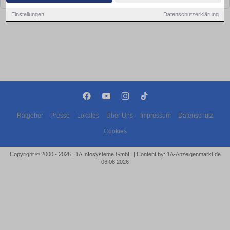
Einstellungen
Datenschutzerklärung
Ratgeber
Presse
Lokales
Über Uns
Impressum
Datenschutz
Cookies
Copyright © 2000 - 2026 | 1A Infosysteme GmbH | Content by: 1A-Anzeigenmarkt.de
06.08.2026