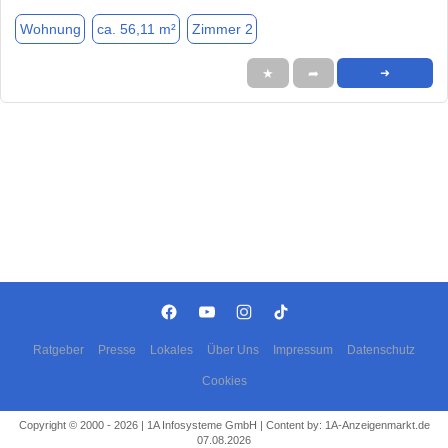
Wohnung
ca. 56,11 m²
Zimmer 2
★
➦
➜
Ratgeber
Presse
Lokales
Über Uns
Impressum
Datenschutz
Cookies
Copyright © 2000 - 2026 | 1A Infosysteme GmbH | Content by: 1A-Anzeigenmarkt.de
07.08.2026