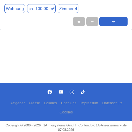
Wohnung
ca. 100,00 m²
Zimmer 4
★
➦
➜
Ratgeber
Presse
Lokales
Über Uns
Impressum
Datenschutz
Cookies
Copyright © 2000 - 2026 | 1A Infosysteme GmbH | Content by: 1A-Anzeigenmarkt.de
07.08.2026