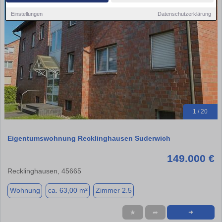
Einstellungen
Datenschutzerklärung
1 / 20
Eigentumswohnung Recklinghausen Suderwich
149.000 €
Recklinghausen, 45665
Wohnung
ca. 63,00 m²
Zimmer 2.5
★
➦
➜