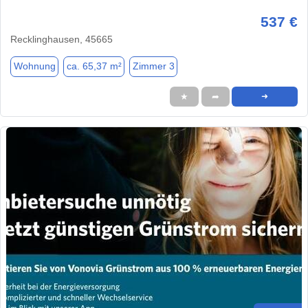
537 €
Recklinghausen, 45665
Wohnung
ca. 65,37 m²
Zimmer 3
★
➦
➜