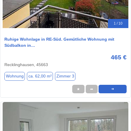
1 / 10
Ruhige Wohnlage in RE-Süd. Gemütliche Wohnung mit
Südbalkon in…
465 €
Recklinghausen, 45663
Wohnung
ca. 62,00 m²
Zimmer 3
★
➦
➜