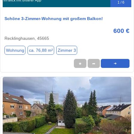
1 / 6
Schöne 3-Zimmer-Wohnung mit großem Balkon!
600 €
Recklinghausen, 45665
Wohnung
ca. 76,88 m²
Zimmer 3
★
➦
➜