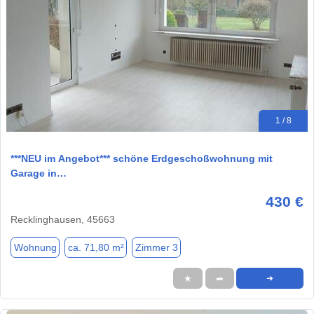
1 / 8
***NEU im Angebot*** schöne Erdgeschoßwohnung mit
Garage in…
430 €
Recklinghausen, 45663
Wohnung
ca. 71,80 m²
Zimmer 3
★
➦
➜