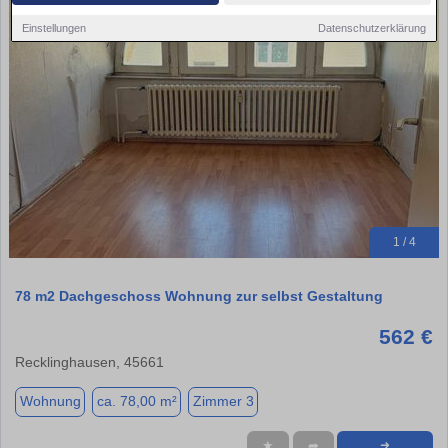
Einstellungen
Datenschutzerklärung
1 / 4
78 m2 Dachgeschoss Wohnung zur selbst Gestaltung
562 €
Recklinghausen, 45661
Wohnung
ca. 78,00 m²
Zimmer 3
★
➦
➜